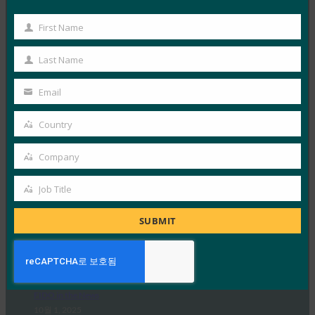
HYPR의 CEO이자 FIDO 얼라이언스 이사회 멤버인 보얀
First Name
First
시믹은 IT 헬프 데스크가 소셜 엔지니어링 전술을 사용하
Name
Last Name
는…
Last
Name
Email
Read More →
Your
IDAC 팟캐스트: FIDO 얼라이언스의 니샨트 카우시크
email
Country
Country
와 함께하는 패스키 피싱 진행
Company
FIDO in the News
Company
10월 2, 2025
Job Title
Identity at the Center 팟캐스트의 이 에피소드에서 Jeff
Job
와 Jim은 IAM(ID 액세스 관리) 정책의 다양한 측면과…
Title
SUBMIT
Read More →
Ideem: FIDO CEO인 Andrew Shikiar와의 Q/A
FIDO in the News
10월 1, 2025