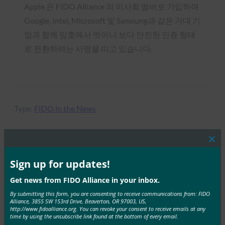
Apple 은 FIDO Alliance 의 이사회 멤버로 가입하여
Google, Intel, Microsoft 및 Samsung과 같은 거대 기
업과 함께 암호에서 벗어나 보다 안전한 인증 형태
로 전환하려는 사명을 띠고 있습니다.
Type:
FIDO in the News
Clos
this
MORE
FIDO IN THE NEWS
mod
Sign up for updates!
Get news from FIDO Alliance in your inbox.
IT 개요: 헬프 데스크는 공격이 증가하는 가운데 사이
By submitting this form, you are consenting to receive communications from: FIDO
버 보안의 약점으로 부상하고 있습니다.
Alliance, 3855 SW 153rd Drive, Beaverton, OR 97003, US,
http://www.fidoalliance.org. You can revoke your consent to receive emails at any
FIDO in the News
time by using the unsubscribe link found at the bottom of every email.
10월 3, 2025