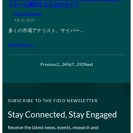
スキーを選択するためのガイド
FIDO in the News
9月 22, 2025
多くの市場アナリスト、サイバー…
Read More →
Previous
1
…
3
4
5
6
7
…
292
Next
SUBSCRIBE TO THE FIDO NEWSLETTER
Stay Connected, Stay Engaged
Receive the latest news, events, research and