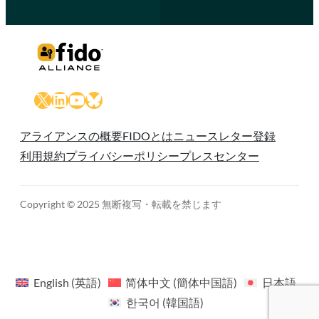
X
LinkedIn
YouTube
Bluesky
アライアンスの概要
FIDOとは
ニュースレター登録
利用規約
プライバシーポリシー
プレスセンター
Copyright © 2025 無断複写・転載を禁じます
English
(
英語
)
简体中文
(
簡体中国語
)
日本語
한국어
(
韓国語
)