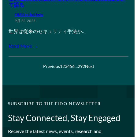
て語る
FIDO in the News
9月 22, 2025
世界は従来のセキュリティ手法か…
Read More →
Previous
1
2
3
4
5
6
…
292
Next
SUBSCRIBE TO THE FIDO NEWSLETTER
Stay Connected, Stay Engaged
Receive the latest news, events, research and