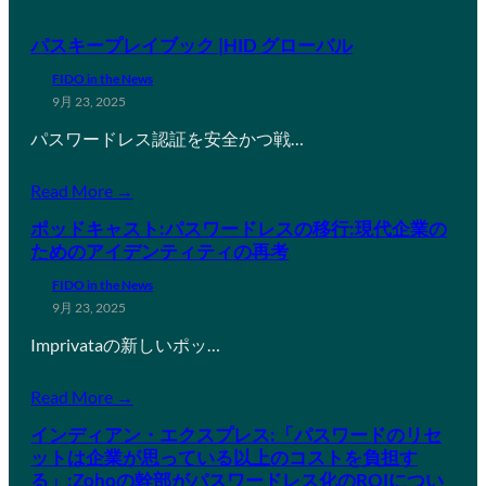
パスキープレイブック |HID グローバル
FIDO in the News
9月 23, 2025
パスワードレス認証を安全かつ戦…
Read More →
ポッドキャスト:パスワードレスの移行:現代企業の
ためのアイデンティティの再考
FIDO in the News
9月 23, 2025
Imprivataの新しいポッ…
Read More →
インディアン・エクスプレス:「パスワードのリセ
ットは企業が思っている以上のコストを負担す
る」:Zohoの幹部がパスワードレス化のROIについ