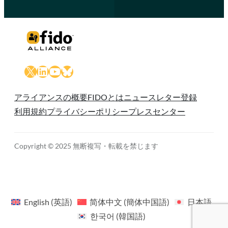
X
LinkedIn
YouTube
Bluesky
アライアンスの概要
FIDOとは
ニュースレター登録
利用規約
プライバシーポリシー
プレスセンター
Copyright © 2025 無断複写・転載を禁じます
English
(
英語
)
简体中文
(
簡体中国語
)
日本語
한국어
(
韓国語
)