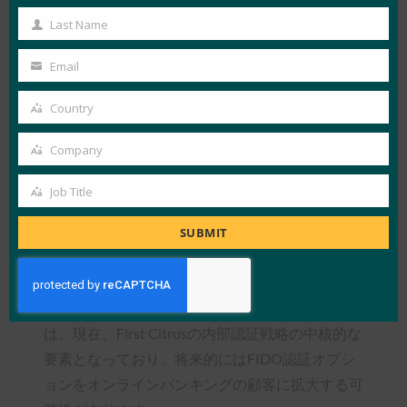
経て、First Citrusは2019年2月にFIDOソリュー
Name
Last Name
Last
ションを全従業員に展開しました。
Name
Email
Your
First Citrus の従業員は、ログインがモバイルで
email
開始されるようになりました。 モバイルデバイ
Country
Country
ス(iOSまたはAndroid)のネイティブ生体認証を使
Company
用して、First Citrusデスクトップワークステーシ
Company
ョンにログインするだけで、古いパスワードモデ
Job Title
Job
ルよりもはるかに高いFIDOセキュリティとプラ
Title
イバシーが得られます。 従業員からのフィード
SUBMIT
バックは肯定的です。最高財務責任者(CFO)は
「パスワードを完全に忘れてしまった」と冗談を
言った。 HYPRの FIDO 認定 プラットフォーム
は、現在、First Citrusの内部認証戦略の中核的な
要素となっており、将来的にはFIDO認証オプシ
ョンをオンラインバンキングの顧客に拡大する可