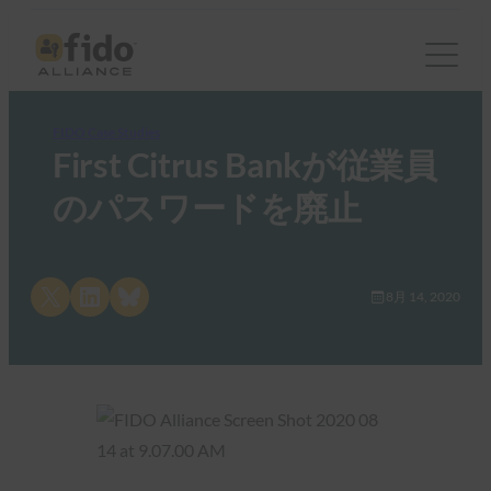
FIDO Case Studies
First Citrus Bankが従業員
のパスワードを廃止
Share on X
Share on LinkedIn
Share on Bluesky
8月 14, 2020