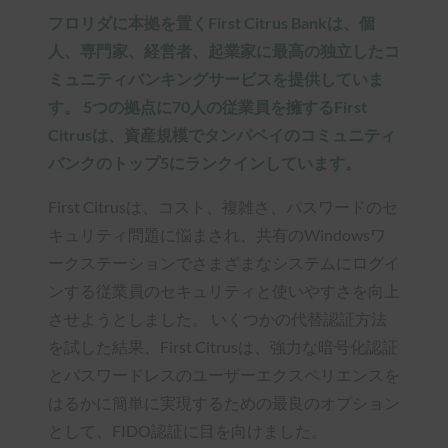
フロリダに本拠を置くFirst Citrus Bankは、個
人、専門家、経営者、起業家に最高の独立したコ
ミュニティバンキングサービスを提供していま
す。 5つの拠点に70人の従業員を擁するFirst
Citrusは、資産規模でタンパベイのコミュニティ
バンクのトップ5にランクインしています。
First Citrusは、コスト、複雑さ、パスワードのセ
キュリティ問題に悩まされ、共有のWindowsワ
ークステーションでさまざまなシステムにログイ
ンする従業員のセキュリティと使いやすさを向上
させようとしました。 いくつかの代替認証方法
を試した結果、First Citrusは、強力な暗号化認証
とパスワードレスのユーザーエクスペリエンスを
はるかに簡単に実現するための最良のオプション
として、FIDO認証に目を向けました。