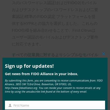
スのパスワードレス認証)およびFIDO2(モバイル
およびデスクトップのパスワードレスおよび二要
素認証)標準の FIDO 認定 プラットフォームを提
供するHYPRとの協力を選択しました。 これらの
FIDO仕様を組み合わせることで、First Citrusは
ユーザー認証のモバイルおよびデスクトップ要件
に対応できます。
すべての従業員に対する
よりシンプルなモバイル
Clos
this
起動認証
mod
Sign up for updates!
まず、CitrusはHYPRのFIDOプラットフォームを
Get news from FIDO Alliance in your inbox.
導入し、Windows 7および10ワークステーション
By submitting this form, you are consenting to receive communications from: FIDO
Alliance, 3855 SW 153rd Drive, Beaverton, OR 97003, US,
にログインするすべての従業員に真のパスワード
http://www.fidoalliance.org. You can revoke your consent to receive emails at any
time by using the unsubscribe link found at the bottom of every email.
レス認証を提供しました。 導入は簡単で、1時間
以内にFIDO認証を活用するコンピューターを導
First Name
入することができました。 数か月の評価期間を
First