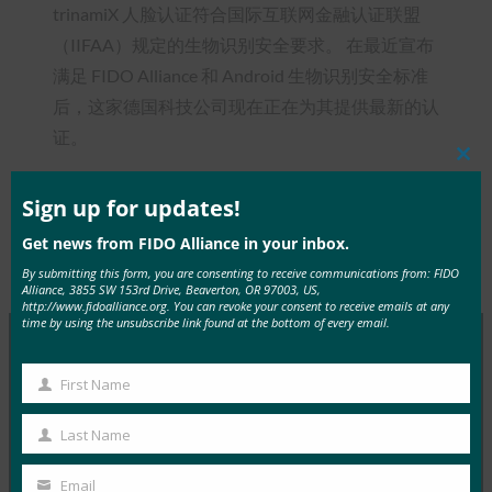
trinamiX 人脸认证符合国际互联网金融认证联盟
（IIFAA）规定的生物识别安全要求。 在最近宣布
满足 FIDO Alliance 和 Android 生物识别安全标准
后，这家德国科技公司现在正在为其提供最新的认
证。
Clos
this
mod
Sign up for updates!
Get news from FIDO Alliance in your inbox.
Type:
FIDO in the News
By submitting this form, you are consenting to receive communications from: FIDO
Alliance, 3855 SW 153rd Drive, Beaverton, OR 97003, US,
http://www.fidoalliance.org. You can revoke your consent to receive emails at any
time by using the unsubscribe link found at the bottom of every email.
MORE
FIDO IN THE NEWS
First Name
First
Name
Last Name
InfoWorld：更好的身份验证：Go get ’em， FIDO
Last
FIDO in the News
Name
Email