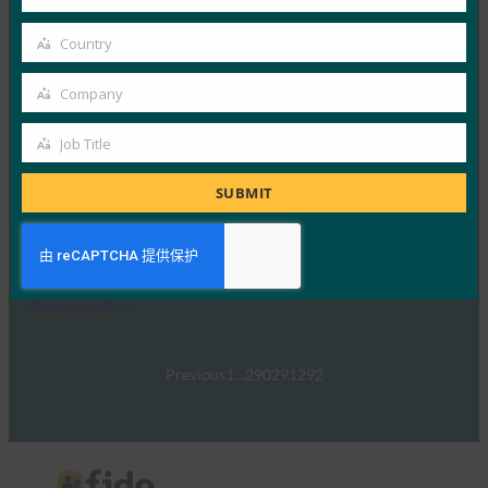
Your
5 1 月, 2017
email
在 FIDO 的这一专题中，I…
Country
Country
Read More →
Company
Company
TechTarget：FIDO身份验证标准可以发出密码传递
Job Title
的信号
Job
Title
FIDO in the News
SUBMIT
5 1 月, 2017
TechTarget 报告了随…
Read More →
Previous
1
…
290
291
292