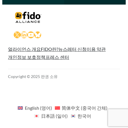
X
LinkedIn
YouTube
Bluesky
얼라이언스 개요
FIDO란?
뉴스레터 신청
이용 약관
개인정보 보호정책
프레스 센터
Copyright © 2025 판권 소유
English
(
영어
)
简体中文
(
중국어 간체
)
日本語
(
일어
)
한국어