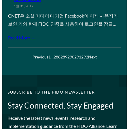
1월 31, 2017
CNET은 소셜 미디어 대기업 Facebook이 이제 사용자가
보안 키와 함께 FIDO 인증을 사용하여 로그인을 잠글…
Read More →
Previous
1
…
288
289
290
291
292
Next
SUBSCRIBE TO THE FIDO NEWSLETTER
Stay Connected, Stay Engaged
Receive the latest news, events, research and
implementation guidance from the FIDO Alliance. Learn