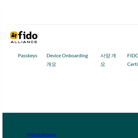
Passkeys
Device Onboarding
사양 개
FID
개요
요
Certi
FIDO in the News