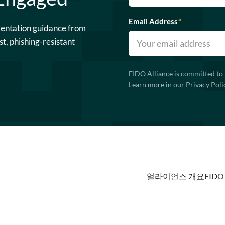
Email Address
*
mentation guidance from
st, phishing-resistant
FIDO Alliance is committed to 
Learn more in our
Privacy Poli
얼라이언스 개요
FIDO