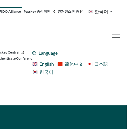
한국어
FIDO Alliance
Passkey 중심적인
컨퍼런스 인증
skey Central
Language
henticate Conference
English
简体中文
日本語
한국어