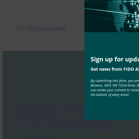
Type:
FIDO in the News
Sign up for upd
Get news from FIDO Al
By submitting this form, you ar
Alliance, 3855 SW 153rd Drive, 
can revoke your consent to recei
the bottom of every email.
MakeUseOf:この新しいログイン
詐欺に注意してください(および
ハッキングから身を守る方法)
FIDO in the News