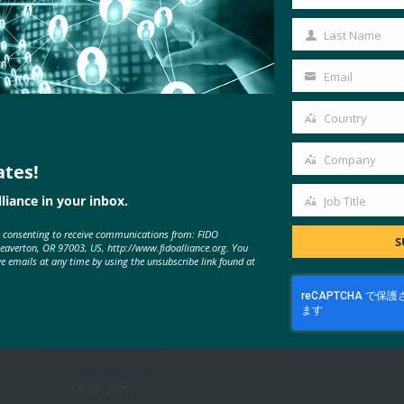
First
Name
Last Name
Last
Name
Email
Your
email
Country
Country
Company
ates!
Company
liance in your inbox.
Job Title
Job
MORE
FIDO IN THE NEWS
e consenting to receive communications from: FIDO
Title
S
Beaverton, OR 97003, US, http://www.fidoalliance.org. You
ve emails at any time by using the unsubscribe link found at
支払いを引き受ける:FIDOが認証
の縛りを強化
FIDO in the News
7月 25, 2017