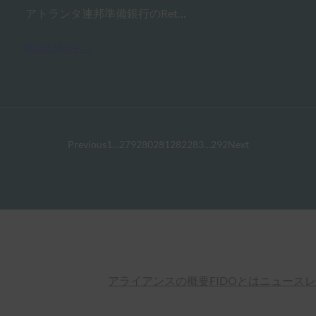
アトランタ連邦準備銀行のRet…
Read More →
Previous
1
…
279
280
281
282
283
…
292
Next
アライアンスの概要
FIDOとは
ニュースレ