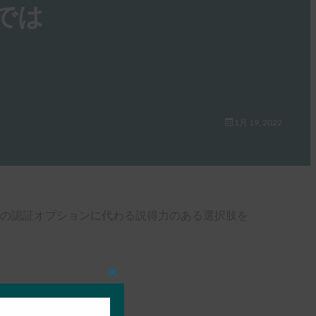
では
1月 19, 2022
従来の認証オプションに代わる説得力のある選択肢を
Close
this
module