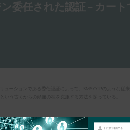
ン委任された認証 – カート
ソリューションである委任認証によって、SMS OTPのような
棄という古くからの頭痛の種を克服する方法を探っている。
First Name