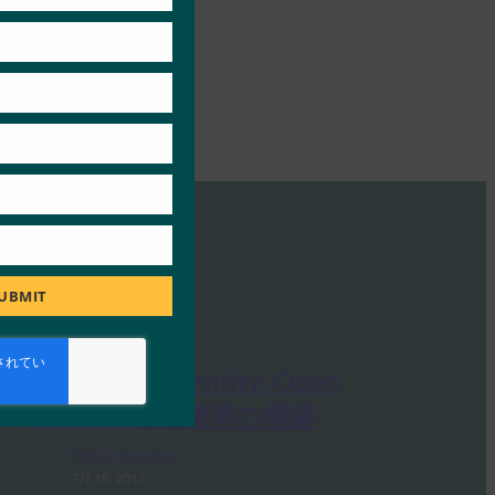
UBMIT
One World Identity: Open
Sesame: 認証標準の構築
FIDO in the News
7月 18, 2017