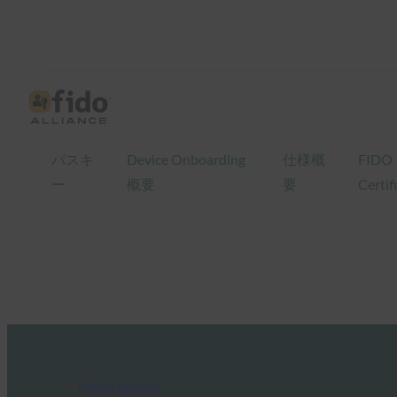
パスキ
Device Onboarding
仕様概
FIDO
ー
概要
要
Certif
FIDO in the News