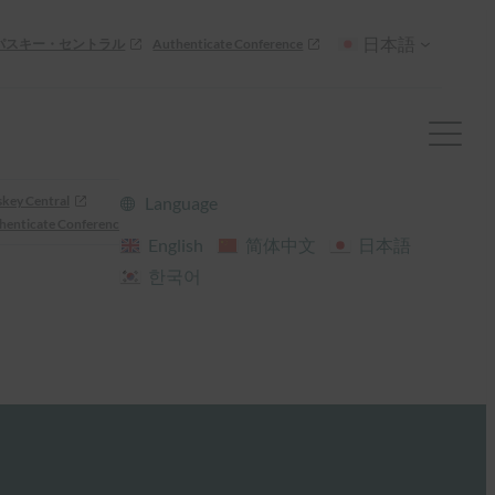
日本語
パスキー・セントラル
Authenticate Conference
skey Central
Language
henticate Conference
English
简体中文
日本語
한국어