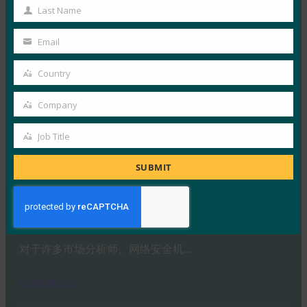
VinCSS 发布了行业首份关…
Name
Last Name
Last
Read More →
Name
Email
Your
后端新闻：HID 提供无密码身份验证以支持 BSP 合
email
规性
Country
Country
FIDO in the News
Company
22 9 月, 2025
Company
提供安全身份解决方案的公司 H…
Job Title
Job
Title
Read More →
SUBMIT
安全大道：超越密码：选择正确密钥的指南
FIDO in the News
22 9 月, 2025
对于许多市场分析师、网络安全机…
Read More →