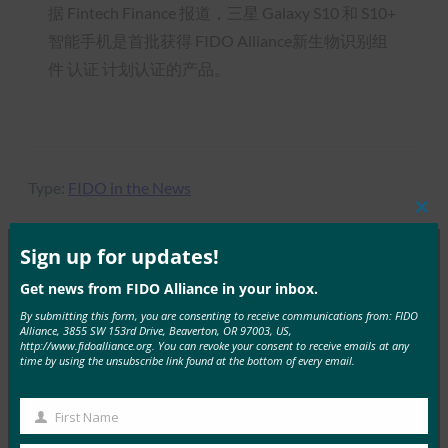
据 Fintech Finance 报道，三星 Galaxy S10 和 S10+
智能手机是首批获得 FIDO Alliance新生物识别组
件 认证 计划认证的产品。
Type:
FIDO in the News
Clos
this
mod
Sign up for updates!
Get news from FIDO Alliance in your inbox.
MORE
FIDO IN THE NEWS
By submitting this form, you are consenting to receive communications from: FIDO
Alliance, 3855 SW 153rd Drive, Beaverton, OR 97003, US,
生物识别更新：为了建立对生物识别技术的信任，越
http://www.fidoalliance.org. You can revoke your consent to receive emails at any
time by using the unsubscribe link found at the bottom of every email.
南银行应采用 FIDO 密钥：报告
FIDO in the News
First Name
22 9 月, 2025
First