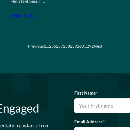
Help Net Securi…
Read More →
Previous
1
…
256
257
258
259
260
…
292
Next
First Name
*
 Engaged
Email Address
*
mentation guidance from