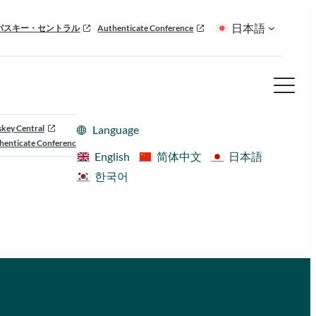
日本語
パスキー・セントラル
Authenticate Conference
skey Central
Language
henticate Conference
English
简体中文
日本語
한국어