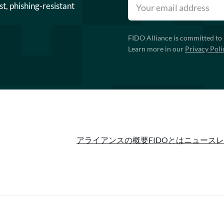
st, phishing-resistant
FIDO Alliance is committed to 
Learn more in our
Privacy Poli
アライアンスの概要
FIDOとは
ニュースレ