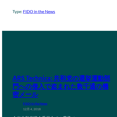
Type:
FIDO in the News
ARS Technica: 共和党の選挙運動部
門への侵入で盗まれた数千通の機
密メール
FIDO in the News
12月 4, 2018