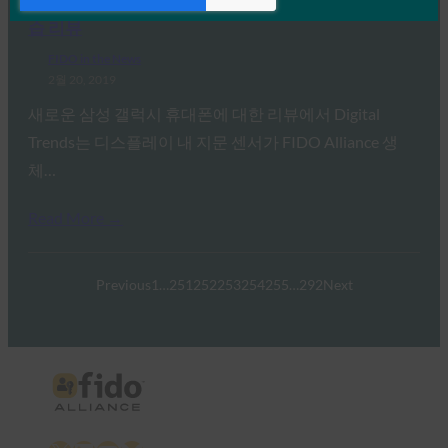
디지털 트렌드: Samsung Galaxy S10 및 S10 Plus 실
습 리뷰
FIDO in the News
2월 20, 2019
새로운 삼성 갤럭시 휴대폰에 대한 리뷰에서 Digital
Trends는 디스플레이 내 지문 센서가 FIDO Alliance 생
체…
Read More →
Previous
1
…
251
252
253
254
255
…
292
Next