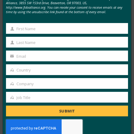
Alliance, 3855 SW 153rd Drive, Beaverton, OR 97003, US,
없애는 데 도움을 주고 있습니다.
http://www.fidoalliance.org. You can revoke your consent to receive emails at any
time by using the unsubscribe link found at the bottom of every email.
FIDO in the News
2월 25, 2019
First Name
Wired는 Google 이 Android 플랫폼에 FIDO2 표준에 대
First
한 인증 지원을 추가했다고 보고했으며, 이는 Android 7…
Name
Last Name
Last
Read More →
Name
Email
Your
Fintech Finance: 새로운 Samsung Galaxy 초음파 지
email
Country
문 시스템, 세계 최초로 FIDO 생체 인식 Certification
Country
획득
Company
FIDO in the News
Company
2월 21, 2019
Job Title
Job
삼성 갤럭시 S10 및 S10+ 스마트폰은 FIDO Alliance의 새
Title
로운 생체 인식 구성 요소 Certification 프로그램의…
SUBMIT
Read More →