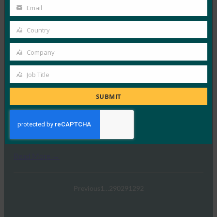
Name
Email
Your
고…
email
Country
Country
Read More →
Company
TechTarget: FIDO 인증 표준은 암호 전달을 나타낼 수
Company
있습니다.
Job Title
FIDO in the News
Job
1월 5, 2017
Title
SUBMIT
TechTarget은 정부와 업계가 보다 효과적인 인증 기술로
전환함에 따라 FIDO 인증 표준이 궁극적으로 암호 종속
성을…
Read More →
Previous
1
…
290
291
292