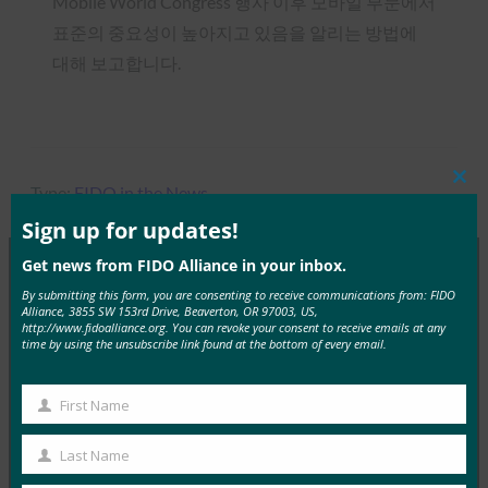
Mobile World Congress 행사 이후 모바일 부문에서
표준의 중요성이 높아지고 있음을 알리는 방법에
대해 보고합니다.
Type:
FIDO in the News
Clos
this
mod
Sign up for updates!
Get news from FIDO Alliance in your inbox.
By submitting this form, you are consenting to receive communications from: FIDO
MORE
FIDO IN THE NEWS
Alliance, 3855 SW 153rd Drive, Beaverton, OR 97003, US,
http://www.fidoalliance.org. You can revoke your consent to receive emails at any
time by using the unsubscribe link found at the bottom of every email.
InfoWorld: 더 나은 인증: FIDO를 이용하세요
FIDO in the News
First Name
First
1월 5, 2017
Name
Last Name
FIDO에 대한 이 특집 기사에서 InfoWorld는 FIDO
Last
Alliance 가 Google과 같은 주요 회사에서 빠르게 구현하