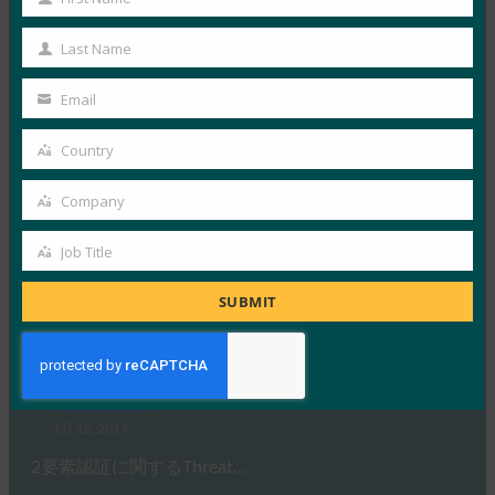
First
FIDO アライアンス CMO…
Name
Last Name
Last
Read More →
Name
Email
Your
ComputerWeekly: Time to deploy strong
authentication, says FIDO
email
Country
Country
FIDO in the News
1月 23, 2019
Company
Company
このComputerWeekl…
Job Title
Job
Read More →
Title
SUBMIT
Threatpost: Threatpost Survey より: 2FA is Just
Fine, But Go Ahead and Kill SMS (2FA is Just Fine,
But Go Ahead and Kill SMS)
FIDO in the News
1月 16, 2019
2要素認証に関するThreat…