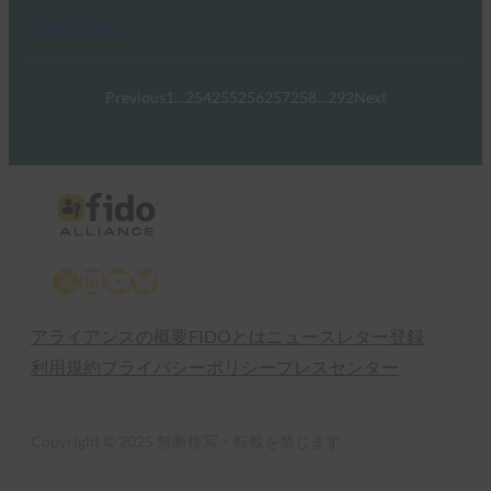
Read More →
Previous
1
…
254
255
256
257
258
…
292
Next
X
LinkedIn
YouTube
Bluesky
アライアンスの概要
FIDOとは
ニュースレター登録
利用規約
プライバシーポリシー
プレスセンター
Copyright © 2025 無断複写・転載を禁じます