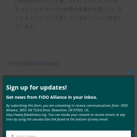
Congressのイベント後、 FIDO アライアンス が
モバイルセクターでの標準の重要性を増している
ことをどのように予告しているかについて報告し
ています。
Type:
FIDO in the News
Clos
this
mod
Sign up for updates!
MORE
FIDO IN THE NEWS
Get news from FIDO Alliance in your inbox.
By submitting this form, you are consenting to receive communications from: FIDO
ComputerWeekly:データ保護の実践は依然として
Alliance, 3855 SW 153rd Drive, Beaverton, OR 97003, US,
http://www.fidoalliance.org. You can revoke your consent to receive emails at any
不十分、調査が示す
time by using the unsubscribe link found at the bottom of every email.
FIDO in the News
1月 28, 2019
First Name