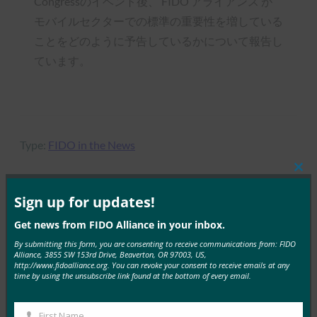
Congressのイベント後、 FIDO アライアンス が
モバイルセクターでの標準の重要性を増している
ことをどのように予告しているかについて報告し
ています。
Type:
FIDO in the News
Clos
this
mod
Sign up for updates!
MORE
FIDO IN THE NEWS
Get news from FIDO Alliance in your inbox.
By submitting this form, you are consenting to receive communications from: FIDO
The Verge:最新のAndroidデバイスでは、パスワー
Alliance, 3855 SW 153rd Drive, Beaverton, OR 97003, US,
http://www.fidoalliance.org. You can revoke your consent to receive emails at any
ドを必要とせずにアプリにログインできるようにな
time by using the unsubscribe link found at the bottom of every email.
りました
FIDO in the News
First Name