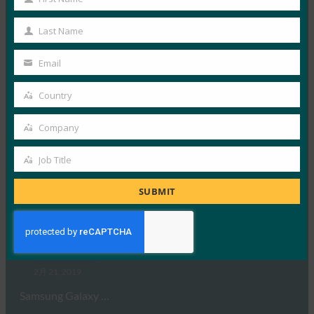
First
2月 25, 2019
Name
Google Play 開発者…
Last Name
Last
Name
Read More →
Email
Your
Wired: Android は 10 億台のデバイスでパスワード
email
Country
の無効化に役立っています
Country
FIDO in the News
Company
Company
2月 25, 2019
Job Title
Wiredの報道によると、 G…
Job
Title
SUBMIT
Read More →
Fintech Finance:新しいSamsung Galaxy超音波指紋
システムが世界で初めてFIDO 認定
FIDO in the News
2月 21, 2019
Samsung Galaxy …