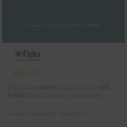
Read More →
Previous
1
…
251
252
253
254
255
…
292
Next
X
LinkedIn
YouTube
Bluesky
アライアンスの概要
FIDOとは
ニュースレター登録
利用規約
プライバシーポリシー
プレスセンター
Copyright © 2025 無断複写・転載を禁じます