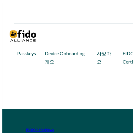
Passkeys
Device Onboarding
사양 개
FID
개요
요
Certi
FIDO in the News