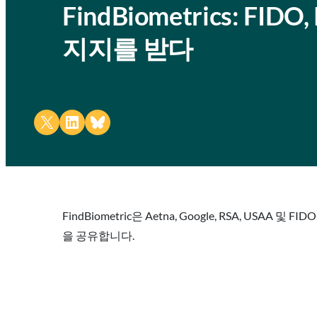
FindBiometrics: F
지지를 받다
Share on X
Share on LinkedIn
Share on Bluesky
FindBiometric은 Aetna, Google, RSA, USA
을 공유합니다.