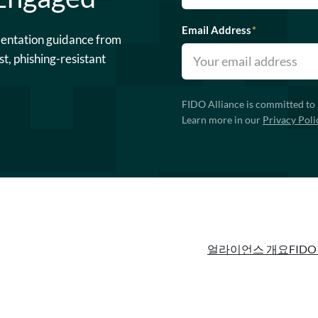
Email Address
*
mentation guidance from
st, phishing-resistant
FIDO Alliance is committed to 
Learn more in our
Privacy Poli
얼라이언스 개요
FIDO