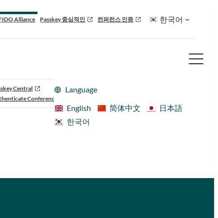
한국어
FIDO Alliance
Passkey 중심적인
컨퍼런스 인증
skey Central
Language
henticate Conference
English
简体中文
日本語
한국어