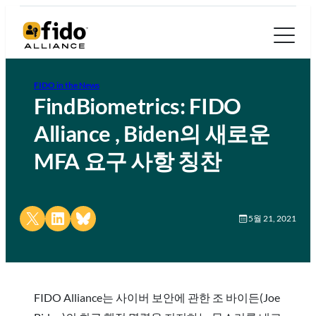
FIDO in the News
FindBiometrics: FIDO
Alliance , Biden의 새로운
MFA 요구 사항 칭찬
Share on X
Share on LinkedIn
Share on Bluesky
5월 21, 2021
FIDO Alliance는 사이버 보안에 관한 조 바이든(Joe