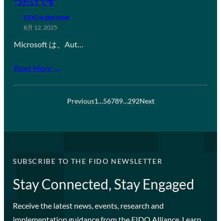
つだけです
FIDO in the News
8月 12, 2025
Microsoft は、Aut…
Read More →
Previous
1
…
5
6
7
8
9
…
292
Next
SUBSCRIBE TO THE FIDO NEWSLETTER
Stay Connected, Stay Engaged
Receive the latest news, events, research and
implementation guidance from the FIDO Alliance. Learn