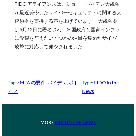
FIDO アライアンスは、ジョー・バイデン大統領
が最近発令したサイバーセキュリティに関する大
統領令を支持する声を上げています。 大統領令
は5月12日に署名され、米国政府と国家インフラ
に影響を与えたいくつかの注目を集めたサイバー
攻撃に対応して発令されました。
Tags:
MFA の要件
, 
バイデン
, 
ポト
Type:
FIDO in the
ゥス
News
MORE
FIDO IN THE NEWS