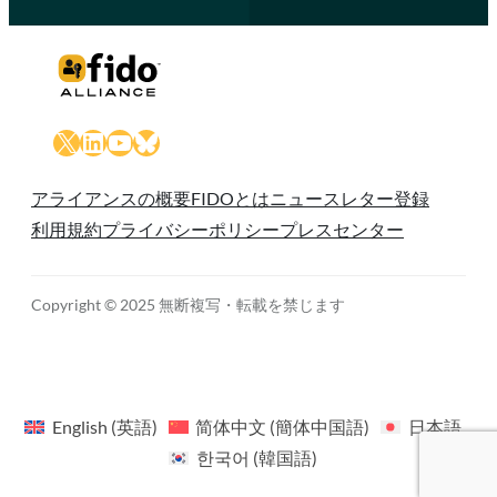
X
LinkedIn
YouTube
Bluesky
アライアンスの概要
FIDOとは
ニュースレター登録
利用規約
プライバシーポリシー
プレスセンター
Copyright © 2025 無断複写・転載を禁じます
English
(
英語
)
简体中文
(
簡体中国語
)
日本語
한국어
(
韓国語
)