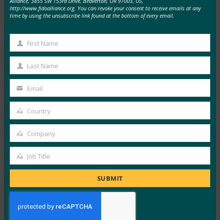
Dark Reading: 안녕히 계세요, 친애하는 비밀번호? ID
Alliance, 3855 SW 153rd Drive, Beaverton, OR 97003, US,
http://www.fidoalliance.org. You can revoke your consent to receive emails at any
및 권한 부여의 미래
time by using the unsubscribe link found at the bottom of every email.
FIDO in the News
7월 30, 2019
First Name
First
많은 조직이 더 강력한 인증 솔루션을 위해 암호를 교환하
Name
Last Name
는 것을 고려하고 있으며, FIDO 인증은 이러한…
Last
Name
Email
Read More →
Your
email
Fast Company: Yubico의 작은 YubiKey는 보안의 미
Country
Country
래를 모두 잠그고 있습니다.
Company
FIDO in the News
Company
7월 30, 2019
Job Title
패스트 컴퍼니(Fast Company)는 FIDO 표준과 FIDO 보
Job
안 키(FIDO Security Keys)가 기존의 2단계 인증을 완전
Title
SUBMIT
히 뒤엎고…
Read More →