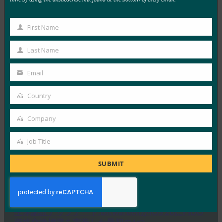
TechGenyz: パスワードのない未来: 生体認証とパス
First Name
First
キーが真のセキュリティを解き放つ方法
Name
FIDO in the News
Last Name
Last
9月 26, 2025
Name
Email
生体認証は利便性を提供しますが…
Your
email
Country
Read More →
Country
フォーブス:iPhoneの新しいカメラ?何と。iPhone
Company
Company
の新しい財布?涼しい。
Job Title
FIDO in the News
Job
9月 26, 2025
Title
SUBMIT
ウォレット内のIDに対するAp…
Read More →
生体認証アップデート:BitwardenがiOS 26にFIDO