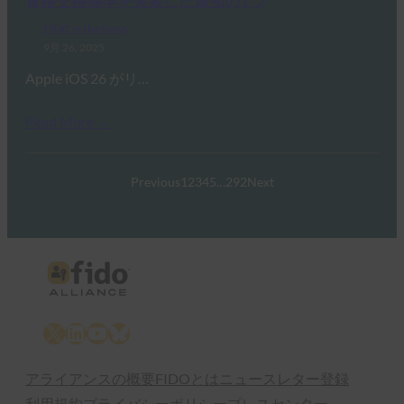
資格交換標準を実装した最初の1つ
FIDO in the News
9月 26, 2025
Apple iOS 26 がリ…
Read More →
Previous
1
2
3
4
5
…
292
Next
X
LinkedIn
YouTube
Bluesky
アライアンスの概要
FIDOとは
ニュースレター登録
利用規約
プライバシーポリシー
プレスセンター