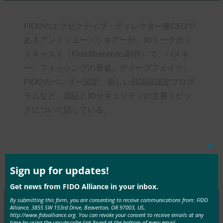
FIDOのエグゼクティブ・ディレクター兼CEOで
あるアンドリュー・シキアーが、IDトークポッ
ドキャスト（Find Biometrics制作）で、パスキ
ー、フィッシングの脅威、ディープフェイク、
FIDOのベンダー認定、新しい顔認証認定プログ
ラムなど、認証とIDセキュリティの主要トピッ
クについて話している。
Clos
this
mod
Sign up for updates!
Type:
FIDO in the News
Get news from FIDO Alliance in your inbox.
By submitting this form, you are consenting to receive communications from: FIDO
Alliance, 3855 SW 153rd Drive, Beaverton, OR 97003, US,
http://www.fidoalliance.org. You can revoke your consent to receive emails at any
MORE
FIDO IN THE NEWS
time by using the unsubscribe link found at the bottom of every email.