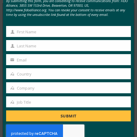
By submitting this form, you are consenting to receive communications from: FIDO
Alliance, 3855 SW 153rd Drive, Beaverton, OR 97003, US,
http://www.fidoalliance.org. You can revoke your consent to receive emails at any
time by using the unsubscribe link found at the bottom of every email.
MORE
FIDO IN THE NEWS
First Name
First
Engadget:ウェブは、公式のパスワードなしのログ
Name
イン標準を得た
Last Name
Last
FIDO in the News
Name
Email
3月 4, 2019
Your
Web認証(別名WebAuth…
email
Country
Country
Read More →
Company
Company
CNET: Google は、10億台のAndroidデバイスのパ
Job Title
スワードを置き去りにすることを検討しています
Job
FIDO in the News
Title
SUBMIT
2月 25, 2019
バルセロナで開催されたモバイル…