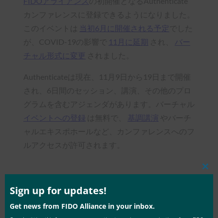
FIDOアライアンス
の初開催となるAuthenticate
カンファレンスに登録できるようになりました。
このイベントは
当初6月に開催される予定
でした
が、COVID-19の影響で
11月に延期
され、
バー
チャル形式に変更
されました。
Authenticateは現在、11月9日から19日まで開催
され、6日間のセッション、講演、その他のプロ
グラムを含むアジェンダがあります。バーチャル
イベントへの登録
は無料で、
基調講演
やバーチ
ャルエキスポホールなど、カンファレンスへのフ
ルアクセスが許可されます。
Clos
this
mod
Sign up for updates!
Type:
FIDO in the News
Get news from FIDO Alliance in your inbox.