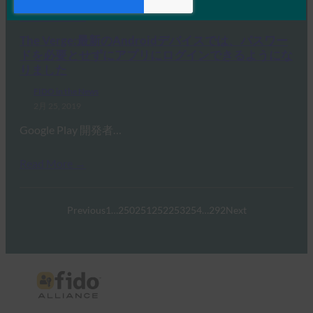
Read More →
The Verge:最新のAndroidデバイスでは、パスワー
ドを必要とせずにアプリにログインできるようにな
りました
FIDO in the News
2月 25, 2019
Google Play 開発者…
Read More →
Previous
1
…
250
251
252
253
254
…
292
Next