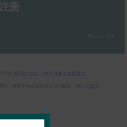
的注册
23 10 月, 2020
19 而被
推迟到 11 月
，然后
转换为虚拟形式
。
费的，并授予对会议的完全访问权限，包括
主题演
Close
this
module