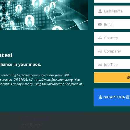
First
Name
Last Name
Last
Name
Email
Your
email
Country
Country
Company
ates!
Company
liance in your inbox.
Job Title
Job
MORE
FIDO IN THE NEWS
e consenting to receive communications from: FIDO
Title
S
Beaverton, OR 97003, US, http://www.fidoalliance.org. You
ve emails at any time by using the unsubscribe link found at
CNN Money Switzerland：一个没
有密码的世界指日可待
FIDO in the News
2 12 月, 2019