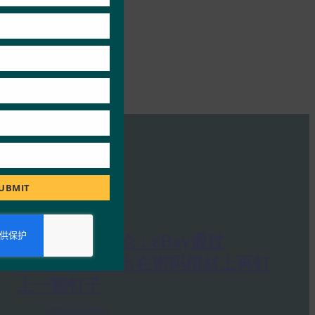
UBMIT
计算机业务评论：eBay通过
WebAuthn推出在密码棺材上再钉
上一颗钉子
FIDO in the News