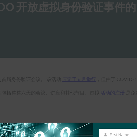
DO 开放虚拟身份验证事件
的首届身份验证会议。 该活动
原定于 6 月举行
，但由于 COVID-
9 日举行，议程包括整整六天的会议、讲座和其他节目。虚拟
活动的注册
是免
First Name