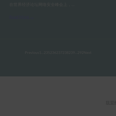
在世界经济论坛网络安全峰会上，…
Read More →
Previous
1
…
235
236
237
238
239
…
292
Next
联盟