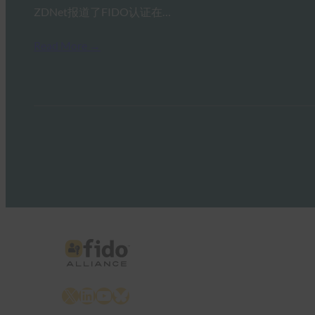
ZDNet报道了FIDO认证在…
Read More →
X
LinkedIn
YouTube
Bluesky