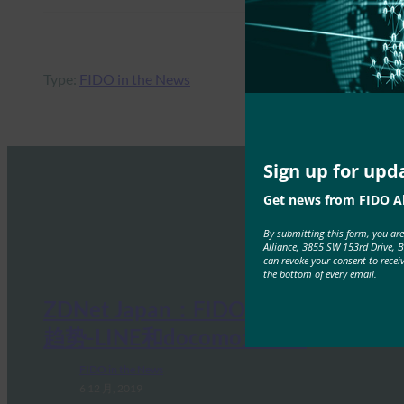
Type:
FIDO in the News
Sign up for upd
Get news from FIDO Al
By submitting this form, you ar
Alliance, 3855 SW 153rd Drive, 
can revoke your consent to recei
the bottom of every email.
ZDNet Japan：FIDO公布日本最新
趋势-LINE和docomo无密码
FIDO in the News
6 12 月, 2019