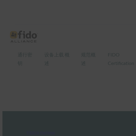
通行密
设备上载 概
规范概
FIDO
钥
述
述
Certification
FIDO in the News