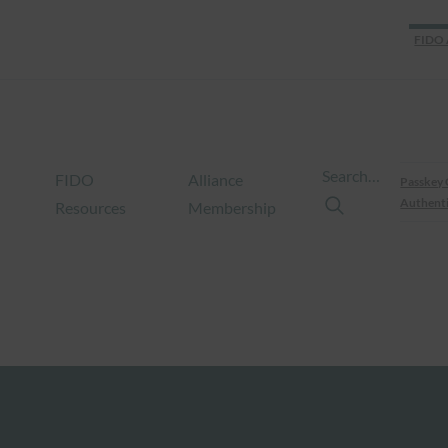
FIDO 
Search…
FIDO
Alliance
Passkey 
Authenti
Resources
Membership