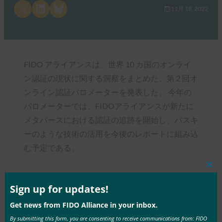
Share on X
Share on LinkedIn
Share on Bluesky
11月 18, 2022
FIDO アライアンスは、世界 10 カ国のオンライ
ン認証の現状に関する洞察をまとめた、第 2 回オ
ンライン認証バロメーターを発表した。 今年の
バロメーターでは、FIDOアライアンスが新たに
メタバースにおける認証の追跡を開始し、パスキ
ーのような技術の活用を今後のレポートに組み込
む予定である。
Clos
this
mod
Sign up for updates!
Get news from FIDO Alliance in your inbox.
Type:
FIDO in the News
By submitting this form, you are consenting to receive communications from: FIDO