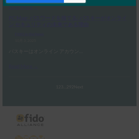
Read More →
PC Mag: パスワードを捨てる: パスキーがオンライ
ン セキュリティの未来である理由
FIDO in the News
10月 3, 2025
パスキーはオンライン アカウン…
Read More →
1
2
3
…
292
Next
X
LinkedIn
YouTube
Bluesky