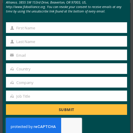
Alliance, 3855 SW 153rd Drive, Beaverton, OR 97003, US,
http://www.fidoalliance.org. You can revoke your consent to receive emails at any
time by using the unsubscribe link found at the bottom of every email.
MORE
FIDO IN THE NEWS
First Name
First
生体認証の最新情報:ドイツがパスキーの採用を推
Name
Last Name
進し、技術ガイドライン草案を発表
Last
Name
FIDO in the News
Email
Your
10月 3, 2025
email
ドイツ連邦情報セキュリティ局 …
Country
Country
Company
Read More →
Company
生体認証の最新情報:Yubicoは、世界的な調査でパ
Job Title
Job
スキーの認識がまだ不足していることを発見
Title
FIDO in the News
SUBMIT
10月 3, 2025
認識されているサイバーセキュリ…