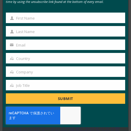
time by using the unsubscribe link found at the bottom of every email.
ZDNet: 同期可能なパスキーと同期不可能なパスキ
ー: ローミング認証システムは両方の長所を生かし
たものですか?
First Name
First
FIDO in the News
Name
Last Name
8月 12, 2025
Last
Name
好むと好まざるとにかかわらず、…
Email
Your
email
Read More →
Country
Country
インテリジェント CISO: HID が次世代 FIDO ハード
Company
ウェアと大規模な一元管理を発表
Company
FIDO in the News
Job Title
Job
8月 12, 2025
Title
信頼できる ID およびアクセ…
SUBMIT
Read More →
ZDNet: パスキー デバイスが盗まれた場合はどうな
りますか?パスワードレスの未来におけるリスク管