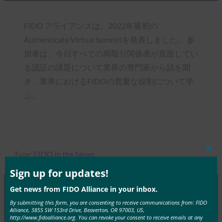
FIDO アライアンスは、2022年最初の
Authenticate Virtual Summitを発表しました。 参
加者は、今日すべての商取引関係者が直面してい
る認証の課題について業界の専門家から話を聞
き、業界におけるFIDOの貴重な役割について学
ぶ。
Type:
FIDO in the News
Clos
this
mod
Sign up for updates!
Get news from FIDO Alliance in your inbox.
By submitting this form, you are consenting to receive communications from: FIDO
MORE
FIDO IN THE NEWS
Alliance, 3855 SW 153rd Drive, Beaverton, OR 97003, US,
http://www.fidoalliance.org. You can revoke your consent to receive emails at any