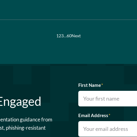
1
2
3
…
60
Next
First Name
*
 Engaged
Email Address
*
mentation guidance from
st, phishing-resistant