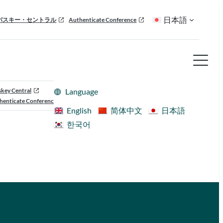
日本語
パスキー・セントラル
Authenticate Conference
skey Central
Language
henticate Conference
English
简体中文
日本語
한국어