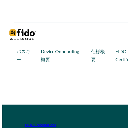
パスキ
Device Onboarding
仕様概
FIDO
ー
概要
要
Certif
FIDO Presentations