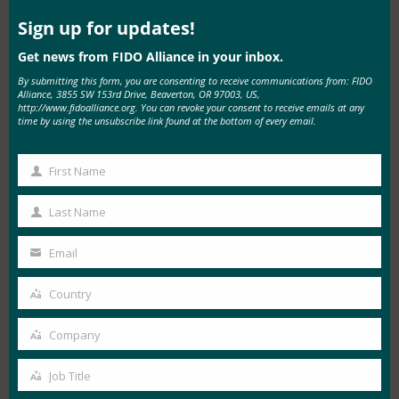
Connect)는 사용자를 모바일 기기에 연결해 사용자
this
mod
Sign up for updates!
이름과 비밀번호 없이 웹사이트와 애플리케이션에
로그인할 수 있는 범용 로그인 솔루션을 제공한다.
Get news from FIDO Alliance in your inbox.
FIDO 생체 인식은 모바일 커넥트(Mobile Connect)
By submitting this form, you are consenting to receive communications from: FIDO
Alliance, 3855 SW 153rd Drive, Beaverton, OR 97003, US,
를 위한 선도적인 인증 메커니즘으로, Nok Nok
http://www.fidoalliance.org. You can revoke your consent to receive emails at any
time by using the unsubscribe link found at the bottom of every email.
Labs의 라지브 돌라키아(Rajiv Dholakia)가
모바일
커넥트(Mobile Connect)를 주제로 한 세미나
. The
First Name
First
FIDO Alliance is actively working with GSMA on
Name
projects that will demonstrate the combined value
Last Name
Last
of Mobile Connect together with FIDO
Name
Email
Authentication, so look forward to seeing more
Your
from us on that soon.
email
Country
Country
사물 인터넷의 보안은 매우 중요합니다.
지난달
Company
Company
RSA 컨퍼런스에서 얻은 교훈과 유사합니다
, 모바일
혁신과 관련된 IoT와 이 분야의 보안에 대한 중요한
Job Title
Job
필요성에 대해 많은 논의가 있었습니다. FIDO 인증