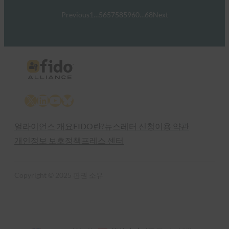
Previous
1
…
56
57
58
59
60
…
68
Next
X
LinkedIn
YouTube
Bluesky
얼라이언스 개요
FIDO란?
뉴스레터 신청
이용 약관
개인정보 보호정책
프레스 센터
Copyright © 2025 판권 소유