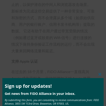
止的，以保护潜在的中间人和浏览器攻击场景。
新标准为完成这些交易提供了一种非常安全、可靠
和加密的方式，而不会泄露从多个域（如原始供应
商、用户的银行账户、信用卡发卡机构等）提取的
数据。 它还有助于在用户通过带宽受限的情况
（例如通过蓝牙或较差的 Wifi 信号）进行连接的
情况下保持身份验证工作流程的运行，而不会出现
大量来回网络流量和延迟。
支持 Apple 认证
在过去的 18 个月里，FIDO Alliance一直很高兴
Clos
Apple 成为贡献者。 此功能增加了对 Apple 使用
this
WebAuthn 协议在其设备上进行证明的方法的支
mod
Sign up for updates!
持。
Get news from FIDO Alliance in your inbox.
By submitting this form, you are consenting to receive communications from: FIDO
更好的生物识别管理
Alliance, 3855 SW 153rd Drive, Beaverton, OR 97003, US,