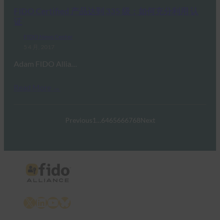
FIDO Certified 产品达到 335 级：如何充分利用 认
证
FIDO News Center
5 4 月, 2017
Adam FIDO Allia…
Read More →
Previous
1
…
64
65
66
67
68
Next
X
LinkedIn
YouTube
Bluesky