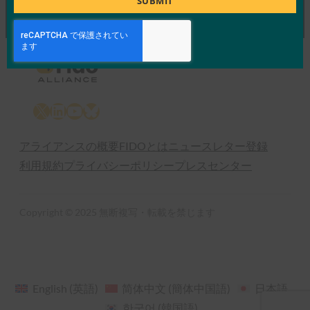
SUBMIT
X
LinkedIn
YouTube
Bluesky
アライアンスの概要
FIDOとは
ニュースレター登録
利用規約
プライバシーポリシー
プレスセンター
Copyright © 2025 無断複写・転載を禁じます
English
(
英語
)
简体中文
(
簡体中国語
)
日本語
한국어
(
韓国語
)