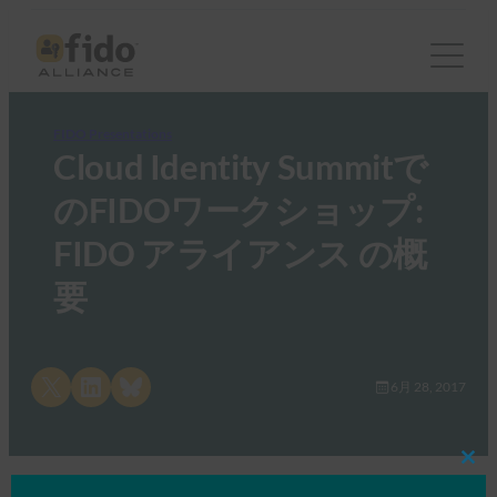
FIDO Presentations
Cloud Identity Summitで
のFIDOワークショップ:
FIDO アライアンス の概
要
Share on X
Share on LinkedIn
Share on Bluesky
6月 28, 2017
Clos
this