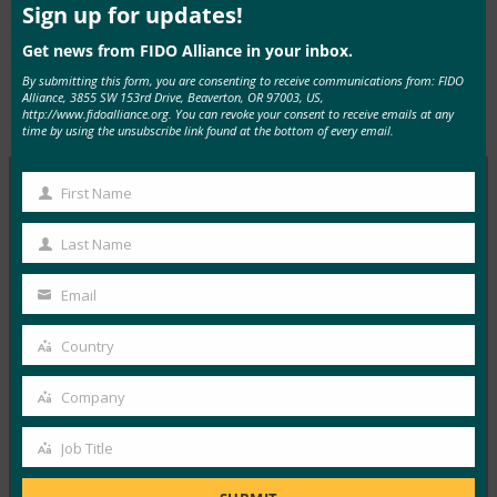
mod
Sign up for updates!
Get news from FIDO Alliance in your inbox.
Tags:
Cloud Identity Summit 2017
Type:
FIDO
By submitting this form, you are consenting to receive communications from: FIDO
Alliance, 3855 SW 153rd Drive, Beaverton, OR 97003, US,
年 6 月
Presentations
http://www.fidoalliance.org. You can revoke your consent to receive emails at any
time by using the unsubscribe link found at the bottom of every email.
First Name
First
MORE
FIDO PRESENTATIONS
Name
Last Name
Last
NTTドコモ導入事例:セキュリティをもっとシンプ
Name
Email
ルに
Your
email
FIDO Presentations
Country
Country
1月 4, 2017
Company
Company
Read More →
Job Title
Job
Previous
1
…
58
59
60
Title