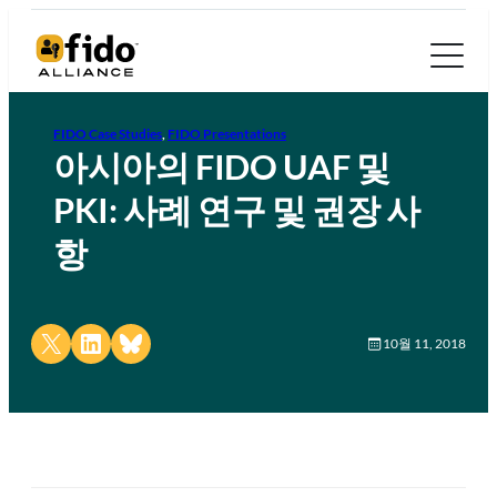
FIDO Case Studies
, 
FIDO Presentations
아시아의 FIDO UAF 및
PKI: 사례 연구 및 권장 사
항
Share on X
Share on LinkedIn
Share on Bluesky
10월 11, 2018