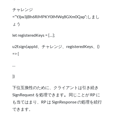
チャレンジ
=”YJjw3jBh6RiMPKY0lMWq8GXm0Qap”;しまし
ょう
let registeredKeys = […];
u2f.sign(appId、チャレンジ、registeredKeys、()
=> {
…
})
下位互換性のために、クライアントは引き続き
SignRequest を処理できます
。
同じことが RP に
も当てはまり、RP は SignResponse の処理を続行
できます
。