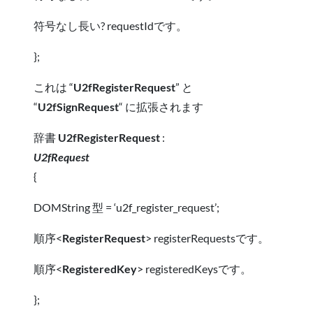
符号なし長い? requestIdです。
};
これは “
U2fRegisterRequest
”
と
“
U2fSignRequest
“
に拡張されます
辞書
U2fRegisterRequest
:
U2fRequest
{
DOMString 型 = ‘u2f_register_request’;
順序<
RegisterRequest
> registerRequestsです。
順序<
RegisteredKey
> registeredKeysです。
};