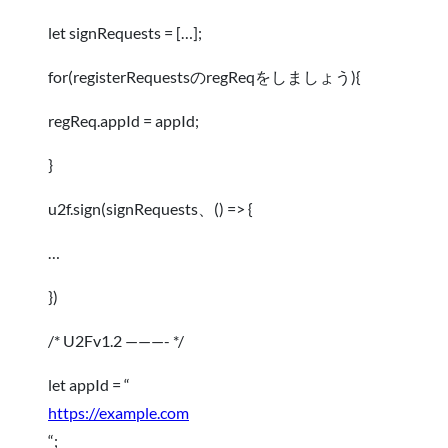
let signRequests = […];
for(registerRequestsのregReqをしましょう){
regReq.appId = appId;
}
u2f.sign(signRequests、() => {
…
})
/* U2Fv1.2 ———- */
let appId = “
https://example.com
“;