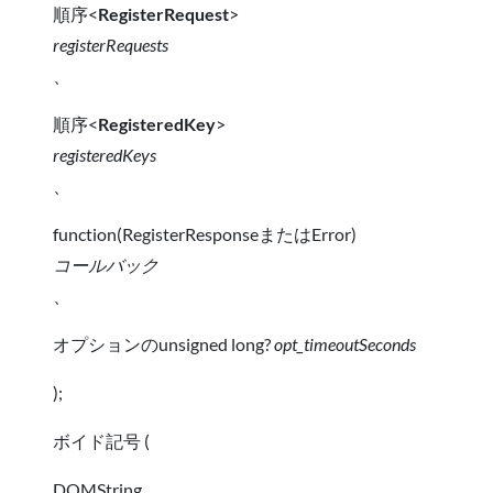
順序<
RegisterRequest
>
registerRequests
、
順序<
RegisteredKey
>
registeredKeys
、
function(RegisterResponseまたはError)
コールバック
、
オプションのunsigned long?
opt_timeoutSeconds
);
ボイド記号 (
DOMString