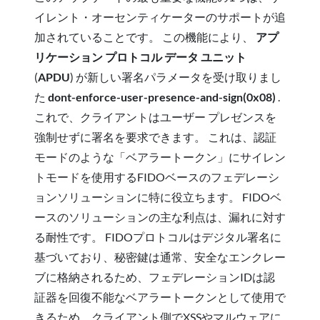
イレント・オーセンティケーターのサポートが追
加されていることです。 この機能により、
アプ
リケーション プロトコル データ ユニット
(
APDU
)
が新しい署名パラメータを受け取り
まし
た
dont-enforce-user-presence-and-sign(0x08)
.
これで、クライアントはユーザー プレゼンスを
強制せずに署名を要求できます。 これは、認証
モードのような「ベアラートークン」にサイレン
トモードを使用するFIDOベースのフェデレーシ
ョンソリューションに特に役立ちます。 FIDOベ
ースのソリューションの主な利点は、漏れに対す
る耐性です。 FIDOプロトコルはデジタル署名に
基づいており、秘密鍵は通常、安全なエンクレー
ブに格納されるため、フェデレーションIDは認
証器を回復不能なベアラートークンとして使用で
きるため、クライアント側でXSSやマルウェアに