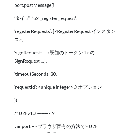
port.postMessage({
‘タイプ’: ‘u2f_register_request’、
‘registerRequests’: [<RegisterRequest インスタン
ス>, …],
‘signRequests’: [<既知のトークン 1> の
SignRequest …],
‘timeoutSeconds’:30、
‘requestId’: <unique integer> // オプション
});
/* U2Fv1.2 ———- */
var port = <ブラウザ固有の方法で> U2F