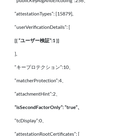
“publicKeyAlgAndEncoding”:256、
“attestationTypes”: [15879],
“userVerificationDetails”: [
[{ “ユーザー検証”:1 }]
],
“キープロテクション”:10、
“matcherProtection”:4、
“attachmentHint”:2、
“isSecondFactorOnly”: “true”、
“tcDisplay”:0、
“attestationRootCertificates”: [