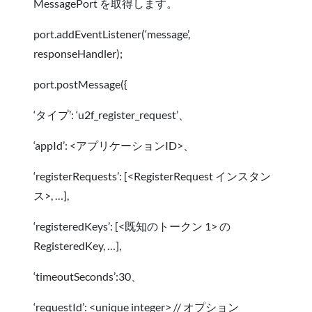
MessagePort を取得します。
port.addEventListener(‘message’,
responseHandler);
port.postMessage({
‘タイプ’: ‘u2f_register_request’、
‘appId’: <アプリケーションID>、
‘registerRequests’: [<RegisterRequest インスタン
ス>, …],
‘registeredKeys’: [<既知のトークン 1> の
RegisteredKey, …],
‘timeoutSeconds’:30、
‘requestId’: <unique integer> // オプション