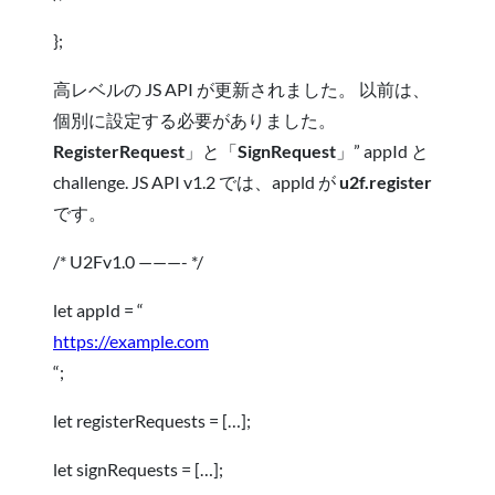
};
高レベルの JS API が更新されました。 以前は、
個別に設定する必要がありました。
RegisterRequest
」
と「
SignRequest
」
” appId と
challenge. JS API v1.2 では、appld が
u2f.register
です。
/* U2Fv1.0 ———- */
let appId = “
https://example.com
“;
let registerRequests = […];
let signRequests = […];