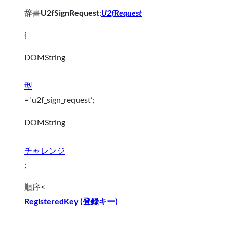
辞書
U2fSignRequest
:
U2fRequest
{
DOMString
型
= ‘u2f_sign_request’;
DOMString
チャレンジ
;
順序<
RegisteredKey (登録キー)