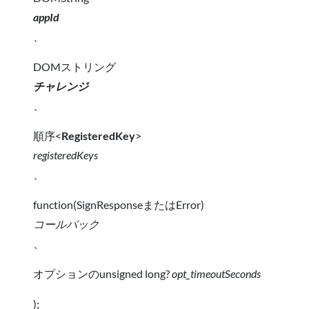
appId
、
DOMストリング
チャレンジ
、
順序<
RegisteredKey
>
registeredKeys
、
function(SignResponseまたはError)
コールバック
、
オプションのunsigned long?
opt_timeoutSeconds
);