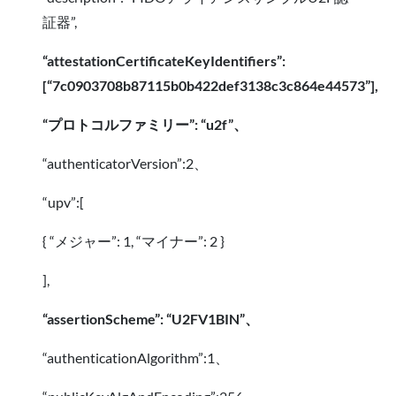
証器”,
“attestationCertificateKeyIdentifiers”:
[“7c0903708b87115b0b422def3138c3c864e44573”],
“プロトコルファミリー”: “u2f”、
“authenticatorVersion”:2、
“upv”:[
{ “メジャー”: 1, “マイナー”: 2 }
],
“assertionScheme”: “U2FV1BIN”、
“authenticationAlgorithm”:1、