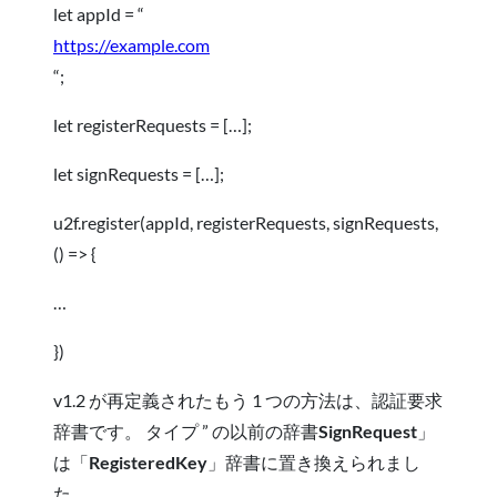
let appId = “
https://example.com
“;
let registerRequests = […];
let signRequests = […];
u2f.register(appId, registerRequests, signRequests,
() => {
…
})
v1.2 が再定義されたもう 1 つの方法は、認証要求
辞書です。 タイプ ” の以前の辞書
SignRequest
」
は「
RegisteredKey
」辞書
に置き換えられまし
た。