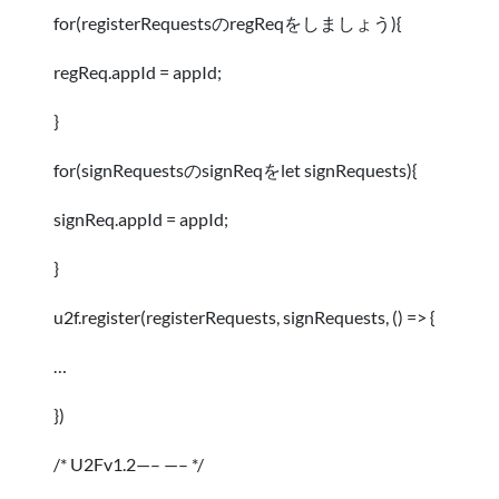
for(registerRequestsのregReqをしましょう){
regReq.appId = appId;
}
for(signRequestsのsignReqをlet signRequests){
signReq.appId = appId;
}
u2f.register(registerRequests, signRequests, () => {
…
})
/* U2Fv1.2—– —– */