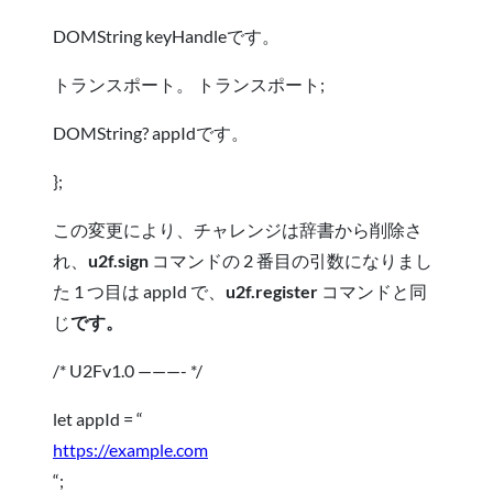
DOMString keyHandleです。
トランスポート。 トランスポート;
DOMString? appIdです。
};
この変更により、チャレンジは辞書から削除さ
れ、
u2f.sign
コマンドの 2 番目の引数になりまし
た
1 つ目は appId で、
u2f.register
コマンド
と同
じ
です。
/* U2Fv1.0 ———- */
let appId = “
https://example.com
“;