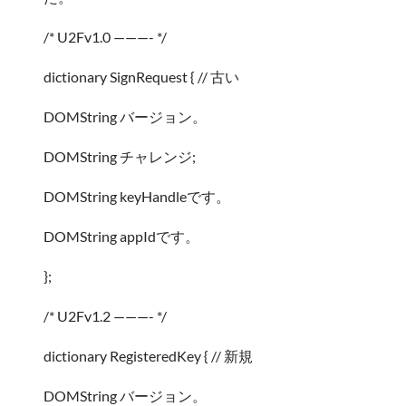
/* U2Fv1.0 ———- */
dictionary SignRequest { // 古い
DOMString バージョン。
DOMString チャレンジ;
DOMString keyHandleです。
DOMString appIdです。
};
/* U2Fv1.2 ———- */
dictionary RegisteredKey { // 新規
DOMString バージョン。