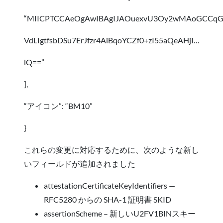
“MIICPTCCAeOgAwIBAgIJAOuexvU3Oy2wMAoGCCqG
VdLIgtfsbDSu7ErJfzr4AiBqoYCZf0+zI55aQeAHjI…
lQ==”
],
“アイコン”: “BM10”
}
これらの変更に対応するために、次のような新し
いフィールドが追加されました
attestationCertificateKeyIdentifiers —
RFC5280 からの SHA-1 証明書 SKID
assertionScheme – 新しいU2FV1BINスキー