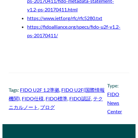
ps-20170411/fido-metadata-statement-
v1.2-ps-20170411.html
https://www.ietf.org/rfc/rfc5280.txt
https://fidoalliance.org/specs/fido-u2f-v1.2-
ps-20170411/
Type:
Tags:
FIDO U2F 1.2準拠
, 
FIDO U2F(国際情報
FIDO
機関)
, 
FIDO仕様
, 
FIDO標準
, 
FIDO認証
, 
テク
News
ニカルノート
, 
ブログ
Center