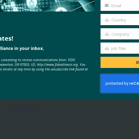
Name
Email
Your
email
Country
Country
Company
ates!
Company
MORE
FIDO PRESENTATIONS
liance in your inbox.
Job Title
Job
e consenting to receive communications from: FIDO
Title
S
FIDOアライアンス大阪セミナー
Beaverton, OR 97003, US, http://www.fidoalliance.org. You
ve emails at any time by using the unsubscribe link found at
FIDO Presentations
5月 31, 2024
FIDOアライアンスは、パスキ…
Read More →