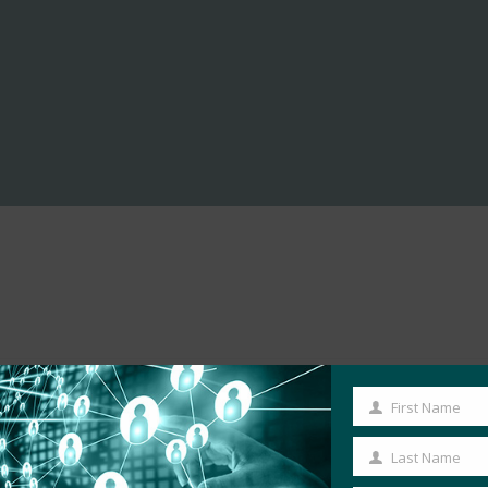
First Name
First
Name
Last Name
Last