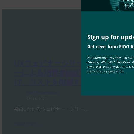
Sign up for upd
Get news from FIDO Al
By submitting this form, you ar
UXウェビナーシリーズ：パスキ
Alliance, 3855 SW 153rd Drive, 
can revoke your consent to recei
ーによる消費者認証で収益を上
the bottom of every email.
げ、コストを削減する
FIDO Presentations
7月 16, 2024
4回にわたるウェビナー・シリー…
Read More →