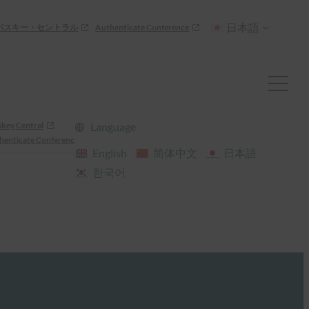
日本語
パスキー・セントラル
Authenticate Conference
skey Central
Language
henticate Conference
English
简体中文
日本語
한국어