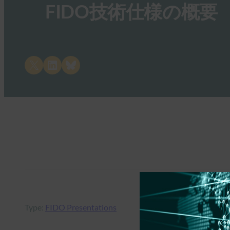
FIDO技術仕様の概要
Share on X
Share on LinkedIn
Share on Bluesky
Type:
FIDO Presentations