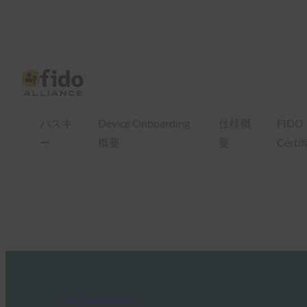
パスキ
Device Onboarding
仕様概
FIDO
ー
概要
要
Certif
FIDO Presentations