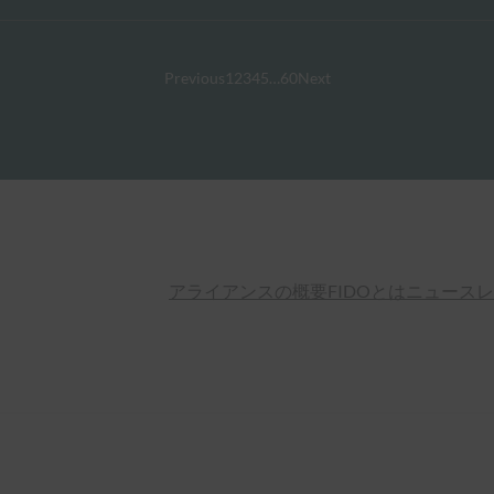
Previous
1
2
3
4
5
…
60
Next
アライアンスの概要
FIDOとは
ニュースレ