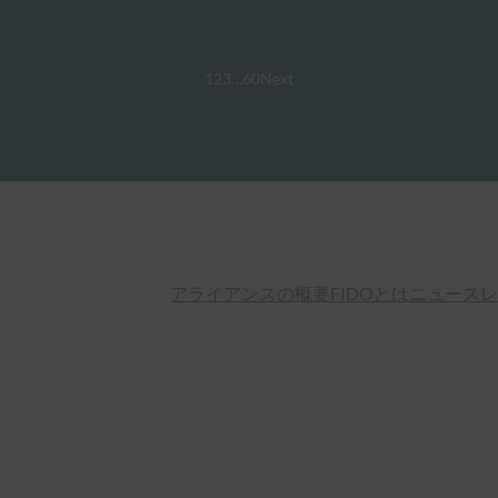
1
2
3
…
60
Next
アライアンスの概要
FIDOとは
ニュースレ