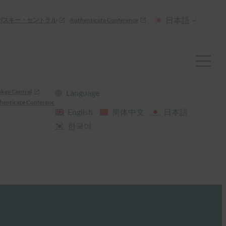
日本語
パスキー・セントラル
Authenticate Conference
skey Central
Language
henticate Conference
English
简体中文
日本語
한국어