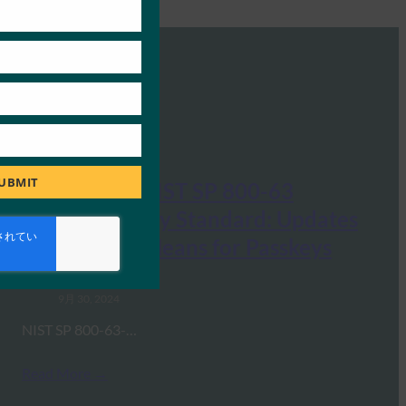
UBMIT
ウェビナー:NIST SP 800-63
Digital Identity Standard: Updates
and What it Means for Passkeys
FIDO Presentations
9月 30, 2024
NIST SP 800-63-…
Read More →