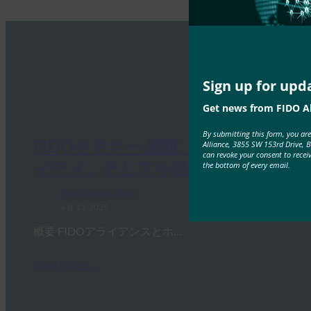
Sign up for upd
Get news from FIDO Al
By submitting this form, you ar
FIDOセミナー:認証、アイデンテ
Alliance, 3855 SW 153rd Drive, 
can revoke your consent to recei
ィティ、そして今後の道のり
the bottom of every email.
FIDO Presentations
6月 13, 2025
概要 FIDOアライアンスとホ…
Read More →