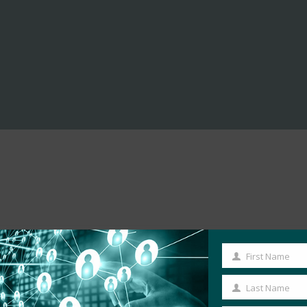
First Name
First
Name
Last Name
Last