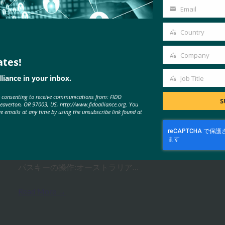
Name
Email
Your
email
Country
Country
Company
ates!
Company
MORE
FIDO PRESENTATIONS
liance in your inbox.
Job Title
Job
e consenting to receive communications from: FIDO
Title
S
FIDOアライアンス・メルボル
Beaverton, OR 97003, US, http://www.fidoalliance.org. You
ve emails at any time by using the unsubscribe link found at
ン・セミナー2025
FIDO Presentations
2月 21, 2025
パスキーの操作:オーストラリア…
Read More →