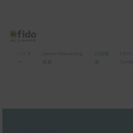
パスキ
Device Onboarding
仕様概
FIDO
ー
概要
要
Certif
FIDO Presentations