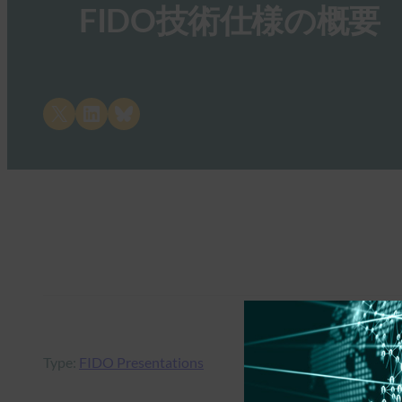
FIDO技術仕様の概要
Share on X
Share on LinkedIn
Share on Bluesky
Type:
FIDO Presentations