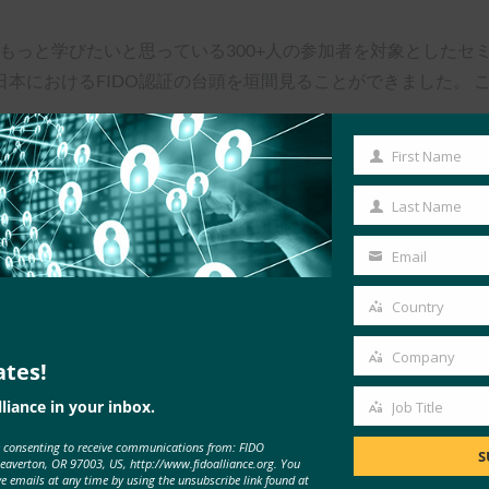
ついてもっと学びたいと思っている300+人の参加者を対象とした
本におけるFIDO認証の台頭を垣間見ることができました。 
First Name
エンタープライズアプリケーションを擁する韓国のSKテレコム(SK
First
処するために、SKTは、会社のメール、カレンダーなどのア
Name
Last Name
Last
認証ログインを実装して以来、SKTはログイン時間を30秒からわ
Name
DOが企業の生産性とセキュリティの両方を向上させる方法を示
Email
Your
ービス「LINE Pay」に、ホワイトボックス暗号化と認証を備
email
Country
Country
万人を超えています。 次に、LINEは、LINE Pay、Android
Company
EのFIDO導入は、ヤフー、富士通、ゆうちょ銀行など、NTTド
ates!
Company
liance in your inbox.
Job Title
Job
ポートしており、5年前にSamsung Galaxy S5ハンドセットに
e consenting to receive communications from: FIDO
Title
S
Beaverton, OR 97003, US, http://www.fidoalliance.org. You
体認証を取得した世界初の企業となりました。 サムスンはまた、同社
ve emails at any time by using the unsubscribe link found at