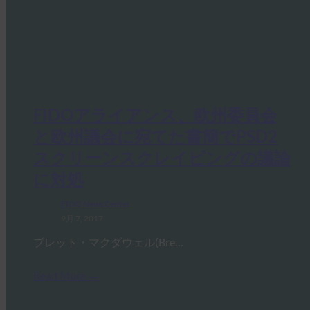
FIDOアライアンス、欧州委員会
と欧州議会に宛てた書簡でPSD2
スクリーンスクレイピングの議論
に対処
FIDO News Center
9月 7, 2017
ブレット・マクダウェル(Bre…
Read More →