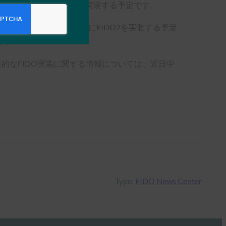
g InternetにFIDO2を実装する予定です。
実装しており、来年初めにFIDO2を実装する予定
い。
その革新的なFIDO実装に関する情報については、近日中
Type:
FIDO News Center