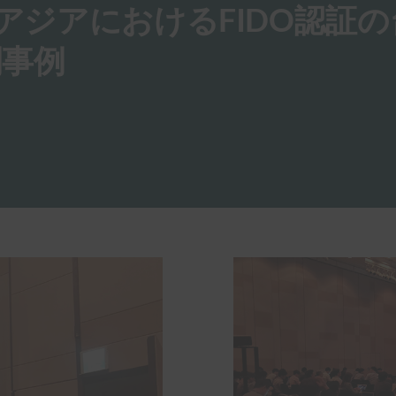
:アジアにおけるFIDO認証
開事例