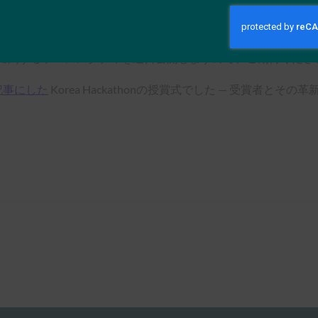
完全にFIDO対応」にするために、独自のWebブラウザであるSamsun
国政府がいくつかの電子政府サービスへのログインにFIDOを
装に関するケーススタディを近日公開しますので、ご期待くださ
記事にした
Korea Hackathonの授賞式でした — 受賞者と