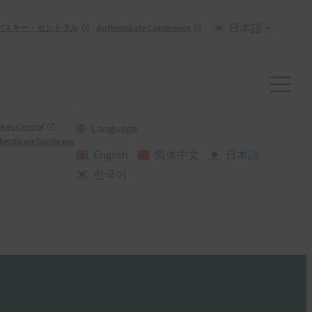
日本語
パスキー・セントラル
Authenticate Conference
skey Central
Language
henticate Conference
English
简体中文
日本語
한국어