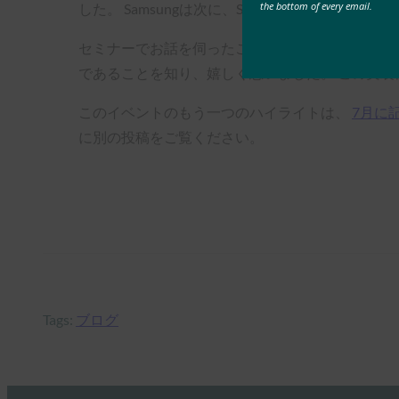
the bottom of every email.
した。 Samsungは次に、Samsungデバイスを「
セミナーでお話を伺ったこれらの展開に加えて、韓
であることを知り、嬉しく思いました。 この実
このイベントのもう一つのハイライトは、
7月に
に別の投稿をご覧ください。
Tags:
ブログ