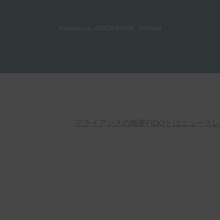
Previous
1
…
62
63
64
65
66
…
69
Next
アライアンスの概要
FIDOとは
ニュースレ