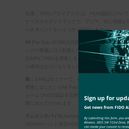
先週、 FIDO アライアンス は、FIDO認証に
ケーススタディトラックで、アジア、特に韓国と日
べきポイントをいくつかご紹介します。
SKテレコム:
47,000人の従業員と500以上の
ングの脅威に日々対処しています。 この問題に対
(GMP)にFIDOを実装しました。 FIDO生体
の成功はゼロになりました。 このデータは、FI
線：
LINEはセミナーで、iOS向けモバイル決済サ
発表しました。 LINE Payのユーザー数は4,000
ォームでFIDO認証を活用する予定です。 LIN
Sign up for upd
開に加えて行われます。
Get news from FIDO Al
サムスンモバイル:
SamsungはFIDO規格を長年サ
By submitting this form, you ar
Alliance, 3855 SW 153rd Drive, 
S10/S10+ハンド認定FIDO アライアンス生
can revoke your consent to recei