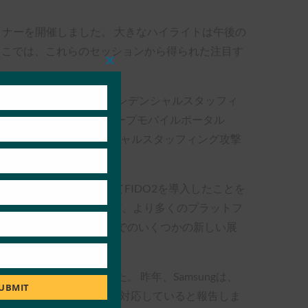
セミナーを開催しました。 大きなハイライトは午後の
ここでは、これらのセッションから得られた注目す
Close
this
module
T)の親会社であるSKは、クレデンシャルスタッフィ
プリケーションを含むグループモバイルポータル
ずか5秒に短縮し、クレデンシャルスタッフィング攻撃
しています。
えたネイティブアプリとしてFIDO2を導入したことを
、LINEアプリやWebでの決済など、より多くのプラットフ
コモから聞いたように、日本でのいくつかの新しい展
FIDO生体認証を実装しました。 昨年、Samsungは、
UBMIT
の製品の90%以上がIoTに対応していると報告しま