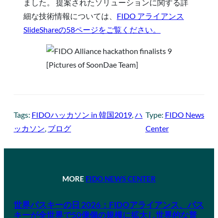
ました。 提案されたソリューションに関する詳
細な技術情報については、
FIDO アライアンス
SlideShareの58ページをご覧ください。
[Pictures of SoonDae Team]
Tags:
FIDOハッカソン in 韓国2019
, 
ハ
Type:
FIDO News
ッカソン
, 
ブログ
Center
MORE
FIDO NEWS CENTER
世界パスキーの日 2026：FIDOアライアンス、パス
キーが全世界で50億個の規模に拡大し世界的な普