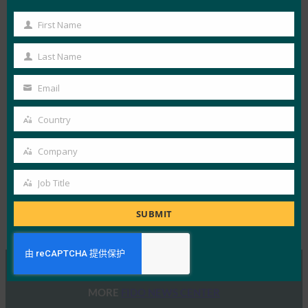
社区的支持。 为此，我们要表彰并特别感谢 W3C
First Name
First
WebAuthn 采用社区组管理私人 Discord 频道，为
Name
参赛团队提供技术支持。
Last Name
Last
实施工作将于8月底完成，评委将在9月初对团队
Name
Email
Your
的最终演示和演示进行评估。 请继续关注我们在 9
email
Country
月中旬公布的前 3 名 – 获胜者将在 10 月 20 日在西
Country
雅图举行的 Authenticate 会议上宣布。
Company
Company
Job Title
Job
Title
SUBMIT
Tags:
FIDO 开发者挑战赛
, 
博客
Type:
FIDO News Center
MORE
FIDO NEWS CENTER