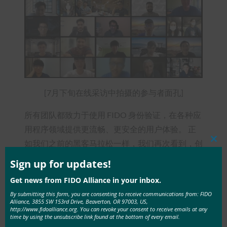
[7月下旬在线采访中拍摄的参与者面孔]
所有团队都致力于使用 FIDO 身份验证，在各种应
用程序领域提供更流畅、更安全的用户体验。 正
如我们之前的黑客马拉松一样，我们再次看到，创
Clos
this
业愿景与FIDO身份验证功能的结合可以在广泛的
mod
Sign up for updates!
用例和行业中实现。 随着审核过程的推进，我们
Get news from FIDO Alliance in your inbox.
将分享有关每份提交的更多详细信息。
By submitting this form, you are consenting to receive communications from: FIDO
Alliance, 3855 SW 153rd Drive, Beaverton, OR 97003, US,
这些团队现在在指定的虚拟休息室中参与可能的问
http://www.fidoalliance.org. You can revoke your consent to receive emails at any
time by using the unsubscribe link found at the bottom of every email.
答和开发者挑战赛赞助商以及更广泛的 FIDO 开发