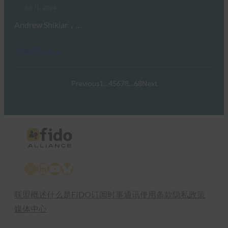
8 8 月, 2024
Andrew Shikiar，…
Read More →
Previous
1
…
4
5
6
7
8
…
68
Next
X
LinkedIn
YouTube
Bluesky
联盟概述
什么是FIDO
订阅时事通讯
使用条款
隐私政策
媒体中心