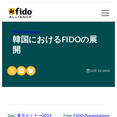
FIDO Presentations
韓国におけるFIDOの展
開
Share on X
Share on LinkedIn
Share on Bluesky
12月 10, 2019
Tags:
東京セミナー2019
Type:
FIDO Presentations