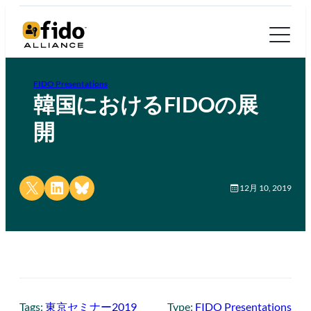
FIDO Presentations
韓国におけるFIDOの展
開
Share on X
Share on LinkedIn
Share on Bluesky
12月 10, 2019
Tags:
東京セミナー2019
Type:
FIDO Presentations