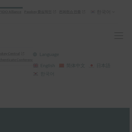
한국어
FIDO Alliance
Passkey 중심적인
컨퍼런스 인증
skey Central
Language
henticate Conference
English
简体中文
日本語
한국어