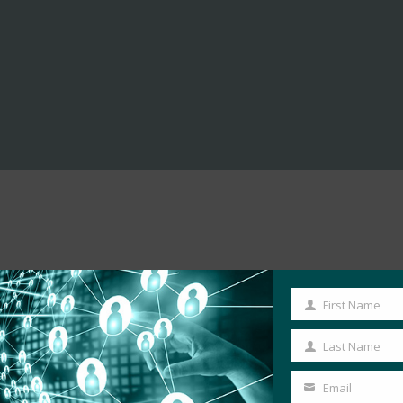
First Name
First
Name
Last Name
Last
Name
Email
Your