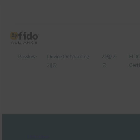
Passkeys
Device Onboarding
사양 개
FID
개요
요
Certi
FIDO Videos