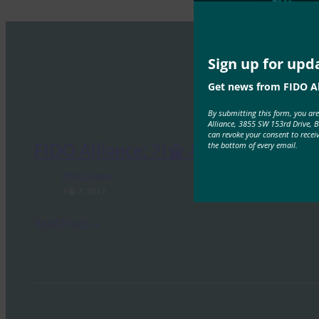
Sign up for upd
Get news from FIDO Al
By submitting this form, you ar
Alliance, 3855 SW 153rd Drive, 
can revoke your consent to recei
the bottom of every email.
FIDO Alliance: 기술 사양 개요
FIDO Videos
6월 7, 2017
Read More →