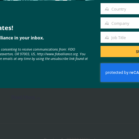
email
Country
Country
Company
ates!
Company
liance in your inbox.
Job Title
MORE
FIDO VIDEOS
Job
e consenting to receive communications from: FIDO
Title
S
Beaverton, OR 97003, US, http://www.fidoalliance.org. You
ve emails at any time by using the unsubscribe link found at
FIDO Alliance: 웹 인증 사양 개요
FIDO Videos
6월 7, 2017
Read More →