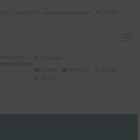
日本語
パスキー・セントラル
Authenticate Conference
skey Central
Language
henticate Conference
English
简体中文
日本語
한국어