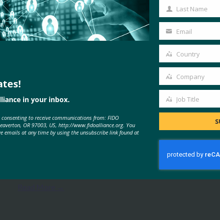
Name
Last Name
Last
Name
Email
Your
email
Country
Country
MORE
FIDO VIDEOS
Company
ates!
Company
liance in your inbox.
Job Title
パスキー 解説動画 | FIDO アライ
Job
アンス
e consenting to receive communications from: FIDO
Title
S
Beaverton, OR 97003, US, http://www.fidoalliance.org. You
ve emails at any time by using the unsubscribe link found at
FIDO Videos
11月 20, 2024
パスワードは使うのが面倒で、安…
Read More →