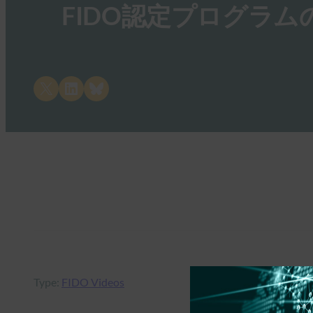
FIDO認定プログラム
Share on X
Share on LinkedIn
Share on Bluesky
Type:
FIDO Videos