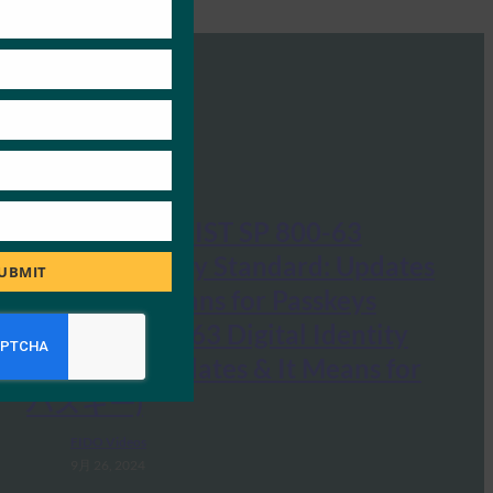
ウェビナー: NIST SP 800-63
Digital Identity Standard: Updates
UBMIT
& What it Means for Passkeys
(NIST SP 800-63 Digital Identity
Standard: Updates & It Means for
パスキー)
FIDO Videos
9月 26, 2024