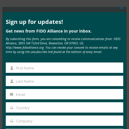
Clos
this
mod
Sign up for updates!
MORE
FIDO PRESENTATIONS
Get news from FIDO Alliance in your inbox.
By submitting this form, you are consenting to receive communications from: FIDO
FIDOの実例:実際の展開のケーススタディ
Alliance, 3855 SW 153rd Drive, Beaverton, OR 97003, US,
http://www.fidoalliance.org. You can revoke your consent to receive emails at any
FIDO Case Studies
, 
FIDO Presentations
time by using the unsubscribe link found at the bottom of every email.
9月 26, 2019
Read More →
First Name
First
香港におけるFIDO認証
Name
Last Name
Last
FIDO Case Studies
, 
FIDO Presentations
Name
9月 26, 2019
Email
Your
Read More →
email
Country
Country
Microsoft によるパスワードレス化
Company
Company
FIDO Case Studies
, 
FIDO Presentations