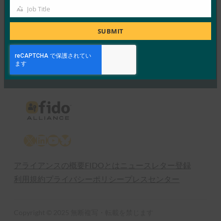
9月 26, 2019
Job Title
Job
Read More →
Title
SUBMIT
Previous
1
…
11
12
13
14
15
…
60
Next
X
LinkedIn
YouTube
Bluesky
アライアンスの概要
FIDOとは
ニュースレター登録
利用規約
プライバシーポリシー
プレスセンター
Copyright © 2025 無断複写・転載を禁じます