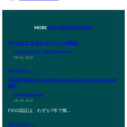
MORE
FIDO PRESENTATIONS
FIDOによるセキュリティの強化
FIDO Case Studies
, 
FIDO Presentations
9月 26, 2019
Read More →
FIDOのIdentity Verification & Binding Initiativeの
紹介
FIDO Presentations
9月 20, 2019
FIDO認証は、わずか7年で概…
Read More →