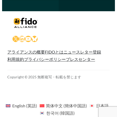
X
LinkedIn
YouTube
Bluesky
アライアンスの概要
FIDOとは
ニュースレター登録
利用規約
プライバシーポリシー
プレスセンター
Copyright © 2025 無断複写・転載を禁じます
English
(
英語
)
简体中文
(
簡体中国語
)
日本語
한국어
(
韓国語
)