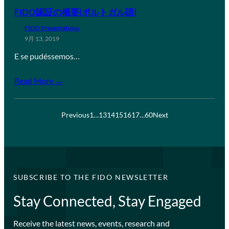
FIDO認証の概要(ポルトガル語)
FIDO Presentations
9月 13, 2019
E se pudéssemos…
Read More →
Previous
1
…
13
14
15
16
17
…
60
Next
SUBSCRIBE TO THE FIDO NEWSLETTER
Stay Connected, Stay Engaged
Receive the latest news, events, research and