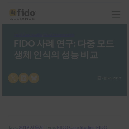
FIDO Case Studies
, 
FIDO Presentations
FIDO 사례 연구: 다중 모드
생체 인식의 성능 비교
Share on X
Share on LinkedIn
Share on Bluesky
9월 26, 2019
Tags:
2019 서울세
Type:
FIDO Case Studies
, 
FIDO