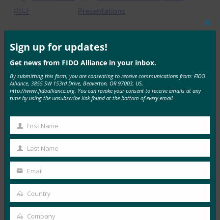
미나
Presentations
Clos
this
mod
Sign up for updates!
MORE
FIDO CASE STUDIES
, 
FIDO PRESENTATIONS
Get news from FIDO Alliance in your inbox.
By submitting this form, you are consenting to receive communications from: FIDO
Alliance, 3855 SW 153rd Drive, Beaverton, OR 97003, US,
의료 분야에서의 FIDO 인증 기회
http://www.fidoalliance.org. You can revoke your consent to receive emails at any
time by using the unsubscribe link found at the bottom of every email.
FIDO Presentations
5월 12, 2017
First Name
First
Read More →
Name
Last Name
교육 분야에서의 인증 및 신원 증명
Last
Name
FIDO Presentations
Email
Your
5월 12, 2017
email
Country
Country
Read More →
FIDO 및 모바일 연결
Company