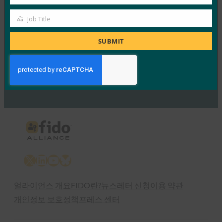
Company
FIDO Presentations
Job Title
5월 11, 2017
Job
Title
SUBMIT
Read More →
Previous
1
…
67
68
69
70
71
…
75
Next
X
LinkedIn
YouTube
Bluesky
얼라이언스 개요
FIDO란?
뉴스레터 신청
이용 약관
개인정보 보호정책
프레스 센터