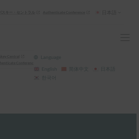
日本語
パスキー・セントラル
Authenticate Conference
skey Central
Language
henticate Conference
English
简体中文
日本語
한국어