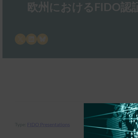
欧州におけるFIDO
Share on X
Share on LinkedIn
Share on Bluesky
Type:
FIDO Presentations