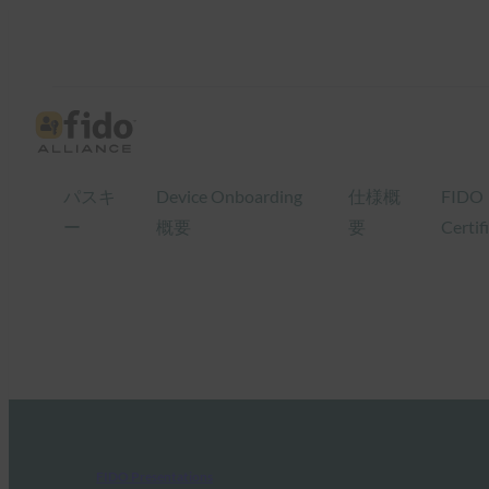
パスキ
Device Onboarding
仕様概
FIDO
ー
概要
要
Certif
FIDO Presentations