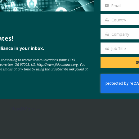
Name
Email
Your
email
Country
Country
Company
ates!
Company
MORE
FIDO PRESENTATIONS
liance in your inbox.
Job Title
Job
e consenting to receive communications from: FIDO
Title
S
FIDOアライアンス大阪セミナー
Beaverton, OR 97003, US, http://www.fidoalliance.org. You
ve emails at any time by using the unsubscribe link found at
FIDO Presentations
5月 31, 2024
FIDOアライアンスは、パスキ…
Read More →