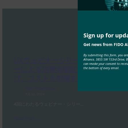
Sign up for upd
Get news from FIDO Al
By submitting this form, you ar
UXウェビナーシリーズ：パスキ
Alliance, 3855 SW 153rd Drive, 
can revoke your consent to recei
ーによる消費者認証で収益を上
the bottom of every email.
げ、コストを削減する
FIDO Presentations
7月 16, 2024
4回にわたるウェビナー・シリー…
Read More →