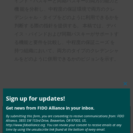
インド・パスキーと同期パスキーの両方の能力と
機 能を分析し、中程度の保証環境で両方のクレ
デンシャル・タイプをどのように利用できるかを
判断す る際の指針を提供する。 本稿では、デバ
イス・バインドおよび同期パスキーがサポートす
る機能と要件を比較し、中程度の保証ニーズ を
持つ組織において、両方のタイプのクレデンシャ
ルをどのように併用できるかのビジョンを示す。
Clos
this
Type:
FIDO White Papers
mod
Sign up for updates!
Get news from FIDO Alliance in your inbox.
By submitting this form, you are consenting to receive communications from: FIDO
Alliance, 3855 SW 153rd Drive, Beaverton, OR 97003, US,
MORE
FIDO WHITE PAPERS
http://www.fidoalliance.org. You can revoke your consent to receive emails at any
time by using the unsubscribe link found at the bottom of every email.