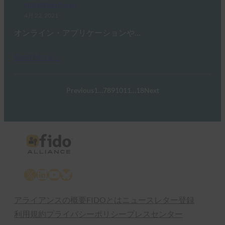
FIDO White Papers
4月 22, 2021
オンライン・アプリケーションや…
Read More →
Previous
1
…
7
8
9
10
11
…
18
Next
X
LinkedIn
YouTube
Bluesky
アライアンスの概要
FIDOとは
ニュースレター登録
利用規約
プライバシーポリシー
プレスセンター