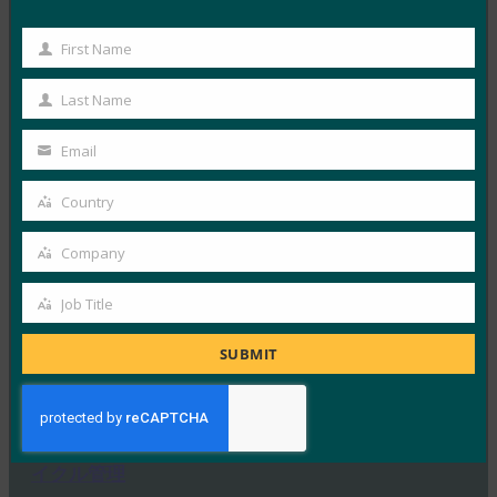
ホワイトペーパー: エンタープライズ ユースケース
First Name
向けのFIDOオーセンティケーターの選択
First
FIDO White Papers
Name
Last Name
3月 12, 2022
Last
Name
オンライン・アプリケーションや…
Email
Your
email
Read More →
Country
Country
ホワイトペーパー: エンタープライズ ユースケース
Company
向けのFIDOオーセンティケーターの選択
Company
FIDO White Papers
Job Title
Job
9月 21, 2021
Title
SUBMIT
オンライン・アプリケーションや…
Read More →
ホワイトペーパー:IT管理者向けの 認証器 ライフサ
イクル管理