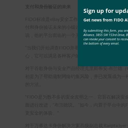
支付和身份验证的未来
Sign up for upd
FIDO标准是eBay安全工作的核心，它有助于在
Get news from FIDO Al
付和身份验证未来的小组讨论中，eBay的身份，移动和分
By submitting this form, you ar
说，他的平台面临的一个关键挑战是拥有能够满足
Alliance, 3855 SW 153rd Drive, 
can revoke your consent to recei
the bottom of every email.
“当我们开始调查FIDO并看到它得到了Google，Mic
心，它可以满足各种客户的需求，因此，我们继续调查
对于谷歌身份与安全产品经理克里斯蒂安·布兰德（Chris
初是为了帮助遏制网络钓鱼风险，并已发展成为一
的方法。
“FIDO是为数不多的安全发明之一，它旨在解决
面进行改进，”布兰德说。 “如今，内置于平台中的
更安全的体验。”
对于万事达卡身份解决方案高级副总裁 Ranjita Iy