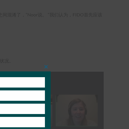
混淆了，”Noor说。 “我们认为，FIDO首先应该
面的状况。
Close
this
module