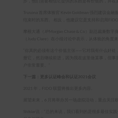
步，他们需要相信它提供的东西是有价值的，并在
Trusona 首席体验官 Kevin Goldman 强烈建
结束时的东西。 相反，他建议它是支持和启用FI
摩根大通（JPMorgan Chase & Co）副总裁
（Judy Clare）在小组讨论中表示，从体验的角
“你真的必须有这个价值主张——它对我有什么好处，
册它，然后继续前进，因为我在这里做某事，但事实
户非常重要。”
下一篇：更多认证峰会和认证2021会议
2021 年，FIDO 联盟将推出更多内容。
展望未来，6 月将举办另一场虚拟活动，重点关注
Shikiar说：“总的来说，我们看到的是很多最