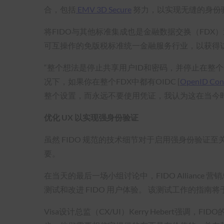
合，包括
EMV 3D Secure
努力，以实现无缝的身份
将FIDO与其他标准集成也是金融数据交换（FDX）通过其堆栈
可互操作的免版税标准统一金融服务行业，以获得
“整个想法是停止共享用户ID和密码，并停止在整个会话
况下，如果你在整个FDX中都有OIDC [
OpenID Con
整个设置，而永远不要使用凭证，我认为这在当今
优化 UX 以实现强身份验证
虽然 FIDO 规范的技术细节对于启用强身份验证
要。
在当天的最后一场小组讨论中，FIDO Alliance 营销
测试和改进 FIDO 用户体验。 该测试工作的指南将于
Visa设计总监（CX/UI）Kerry Heber