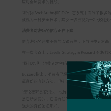
应对全球需求的挑战。
“我们在WebAuthn和FIDO生态系统中看到了很
被视为一种安全技术，其次应该被视为一种便利技
消费者对密码的信心正在下降
摒弃密码的需求不仅与监管有关，还与消费者对基
在一次会议上，Javelin Strategy & Research
“我们发现，消费者对密码的信心大幅下降，我想说 – 最
Buzzard指出，消费者已经开始意识到，包括生
证身份的有效方法。 他补充说，消费者现在表示他
“无论密码是否消失，也许它变得有点像该市的市长M
是它所需要的，它没有任何意义，”Buzzard说。
强大的身份验证形式。