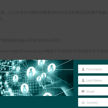
多混淆，人们在安全功能和消费者与FIDO交互时所经历的用户体验之间
术。
于密码的身份验证安全性的信心有关。
分析师Rachel Huber和John Buzzard概述了市场在欺诈和在线安全方
后，”Buzzard说。
First Name
First
物识别技术在内的更强大的身份验证方法是验
Name
们已经准备好摆脱密码。
Last Name
Last
cCheese，因为它就在那里，但如果这
Name
Email
Your
 “这仍然没问题，因为我们已经准备好推进更
email
Country
Country