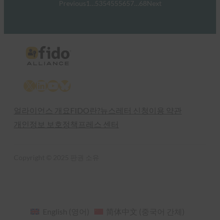
Previous
1
…
53
54
55
56
57
…
68
Next
X
LinkedIn
YouTube
Bluesky
얼라이언스 개요
FIDO란?
뉴스레터 신청
이용 약관
개인정보 보호정책
프레스 센터
Copyright © 2025 판권 소유
English
(
영어
)
简体中文
(
중국어 간체
)