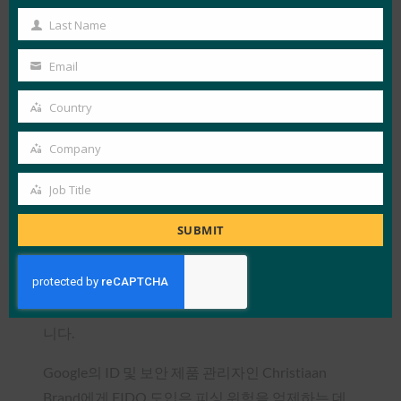
Name
Last Name
Last
Name
Email
Your
email
Country
Country
Company
Company
Job Title
Job
Jain은 “FIDO에 대한 조사를 시작했을 때 FIDO가
Title
SUBMIT
Google, Microsoft 및 Apple의 지원을 받는다는 것
을 확인했을 때 다양한 고객의 요구를 충족할 수 있
다는 확신을 갖게 되었고, 이에 따라 프로토콜에 대
한 조사와 투자를 계속하고 있습니다”라고 말했습
니다.
Google의 ID 및 보안 제품 관리자인 Christiaan
Brand에게 FIDO 도입은 피싱 위험을 억제하는 데