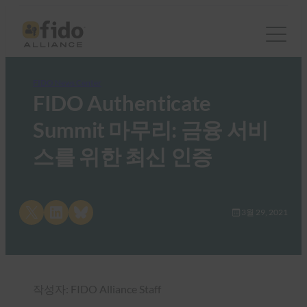
FIDO News Center
FIDO Authenticate
Summit 마무리: 금융 서비
스를 위한 최신 인증
Share on X
Share on LinkedIn
Share on Bluesky
3월 29, 2021
작성자: FIDO Alliance Staff