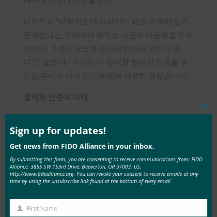
버자드는 “비밀번호가 사라진다 해도, 비밀번호가
존재한다는 의미에서 맥치즈 시장과 비슷해질 수도
있지만, 그것이 필요한 것이라면 아무 의미가 없
다”고 말했다. “우리는 더 강력한 형태의 인증을 추
진할 준비가 되어 있기 때문에 여전히 괜찮습니다.”
결제와 인증의 미래
Clos
FIDO 표준은 eBay의 보안 노력의 핵심으로, 온라인
this
mod
Sign up for updates!
마켓플레이스가 다양한 사용자 기반의 요구 사항을
충족하는 데 도움이 됩니다. 결제와 인증의 미래에
Get news from FIDO Alliance in your inbox.
대한 패널에서, eBay의 아이덴티티, 모빌리티 및 분
By submitting this form, you are consenting to receive communications from: FIDO
Alliance, 3855 SW 153rd Drive, Beaverton, OR 97003, US,
석 부문 제품 관리 책임자인 Ashish Jain은 자신의
http://www.fidoalliance.org. You can revoke your consent to receive emails at any
time by using the unsubscribe link found at the bottom of every email.
플랫폼이 직면한 주요 과제는 광범위한 고객 기반
의 요구와 요구 사항을 충족할 수 있는 올바른 경험
First Name
을 제공하는 것이라고 설명했습니다.
First