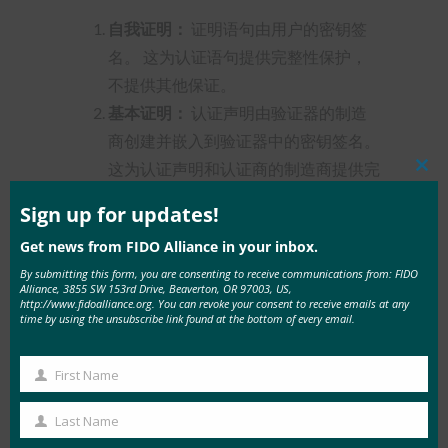
自我证明：
证明语句由用户的密钥签
名。 这为认证语句提供完整性保护，
不提供其他保证。
基本证明：
认证声明由验证器的制造
商创建并嵌入到验证器中的密钥签名。
这为认证声明和认证商的制造商提供完
Clos
this
整性保护。 出于隐私目的，此密钥必
mod
Sign up for updates!
须在多个相同的身份验证器模型中复制
Get news from FIDO Alliance in your inbox.
（当前 FIDO Alliance 要求为 >100,000
By submitting this form, you are consenting to receive communications from: FIDO
台设备）。 它不是特定身份验证器实
Alliance, 3855 SW 153rd Drive, Beaverton, OR 97003, US,
http://www.fidoalliance.org. You can revoke your consent to receive emails at any
例所独有的。
time by using the unsubscribe link found at the bottom of every email.
认证 CA （AttCA） 或匿名 CA
（AnonCA）：
这类似于基本证明，但
First Name
First
证明语句由 TPM 证明密钥签名。 在这
Name
种情况下，TPM 是一个基于硬件的模
Last Name
Last