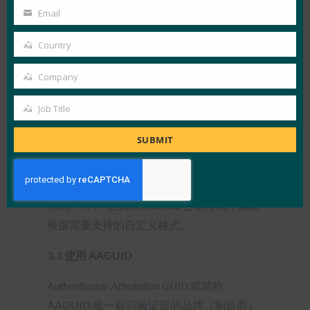
块，可在其中执行加密操作，并在不离
Name
Email
开模块的情况下安全地存储机密，其认
Your
证密钥的证书由管理验证器的受信任机
email
Country
Country
构签名。
Company
企业认证：
这将在第 4.5 节中讨论，
Company
应该注意的是，FIDO2 规范与 WebAuthn 规
Job Title
Job
范
[2] 一起工作。
使用的证明类型是通过检
Title
SUBMIT
查 WebAuthn 规范中定义的证明对象中的字
段来确定的。 WebAuthn 规范提供的进一步
定义包括许多不同类型的格式，例如：打包
格式、TPM 格式和 Android 密钥格式，以及
根据需要支持的自定义格式。
3.3
使用 AAGUID
Authenticator Attestation GUID
或简称
AAGUID 唯一标识验证器的品牌（制造商）