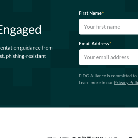
First Name
*
 Engaged
Email Address
*
mentation guidance from
st, phishing-resistant
FIDO Alliance is committed to 
Learn more in our
Privacy Poli