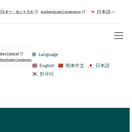
日本語
パスキー・セントラル
Authenticate Conference
skey Central
Language
henticate Conference
English
简体中文
日本語
한국어