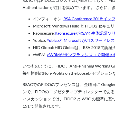
RSACではFIDOエコシステムが非常に忙しく、FIDO
Authenticationが注目を集めています。 
インフィニオン:
RSA Conference 201
Microsoft: Windows Hello と 
Raonsecure
:
RaonsecureがRSAで生体認
Yubico:
Yubicoと Microsoft がパスワー
HID Global: HID Globalは、RSA
eWBM:
eWBMがサンフランシスコで開催されるRS
いつものように、FIDO、Anti-Phishing Working Group、Cy
毎年恒例のNon-Profits on the Loose
RSACでのFIDOのプレゼンスは、金曜日に GoogleのS
ンで、FIDOのエグゼクティブディレクターであるBr
ィスカッションでは、FIDO2 と W3C の標準に基づく新
151 で開催されます。