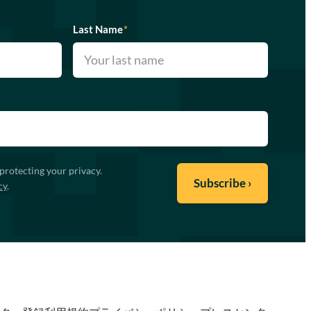
Last Name
*
protecting your privacy.
cy
.