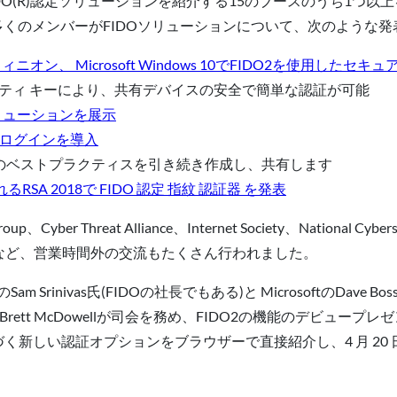
(R)認定ソリューションを紹介する15のブースのうち1つ以上を訪れるよ
さらに、多くのメンバーがFIDOソリューションについて、次のよう
8:インフィニオン、 Microsoft Windows 10でFIDO2を使用したセ
FIDO2 セキュリティ キーにより、共有デバイスの安全で簡単な認証が可能
証ソリューションを展示
ドレスログインを導入
 2018で認証のベストプラクティスを引き続き作成し、共有します
A 2018で FIDO 認定 指紋 認証器 を発表
ber Threat Alliance、Internet Society、National Cyberse
レセプションなど、営業時間外の交流もたくさん行われました。
am Srinivas氏(FIDOの社長でもある)と MicrosoftのDav
ett McDowellが司会を務め、FIDO2の機能のデビュー
しい認証オプションをブラウザーで直接紹介し、4 月 20 日午前 10 時 1