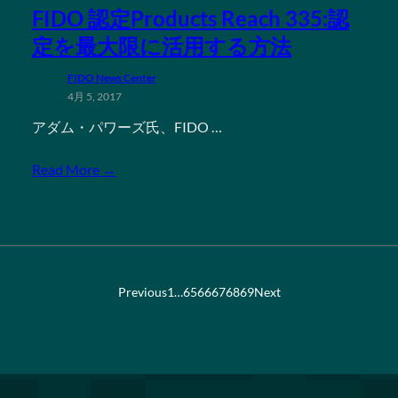
FIDO 認定Products Reach 335:認
定を最大限に活用する方法
FIDO News Center
4月 5, 2017
アダム・パワーズ氏、FIDO …
Read More →
Previous
1
…
65
66
67
68
69
Next