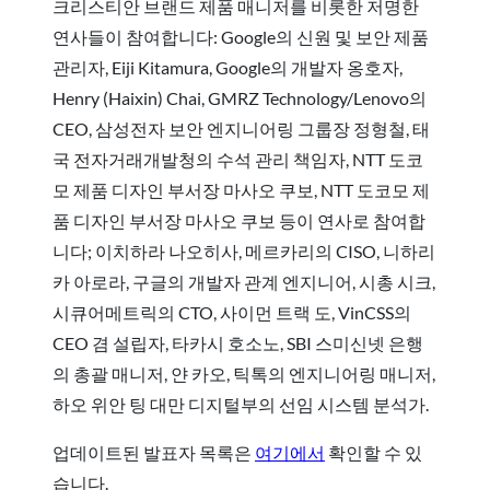
크리스티안 브랜드 제품 매니저를 비롯한 저명한
연사들이 참여합니다: Google의 신원 및 보안 제품
관리자, Eiji Kitamura, Google의 개발자 옹호자,
Henry (Haixin) Chai, GMRZ Technology/Lenovo의
CEO, 삼성전자 보안 엔지니어링 그룹장 정형철, 태
국 전자거래개발청의 수석 관리 책임자, NTT 도코
모 제품 디자인 부서장 마사오 쿠보, NTT 도코모 제
품 디자인 부서장 마사오 쿠보 등이 연사로 참여합
니다; 이치하라 나오히사, 메르카리의 CISO, 니하리
카 아로라, 구글의 개발자 관계 엔지니어, 시총 시크,
시큐어메트릭의 CTO, 사이먼 트랙 도, VinCSS의
CEO 겸 설립자, 타카시 호소노, SBI 스미신넷 은행
의 총괄 매니저, 얀 카오, 틱톡의 엔지니어링 매니저,
하오 위안 팅 대만 디지털부의 선임 시스템 분석가.
업데이트된 발표자 목록은
여기에서
확인할 수 있
습니다.