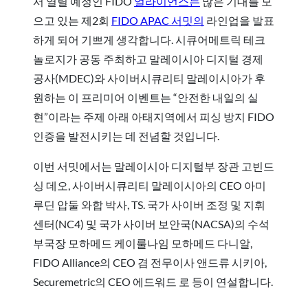
서 열릴 예정인 FIDO
얼라이언스는
많은 기대를 모
으고 있는 제2회
FIDO APAC 서밋의
라인업을 발표
하게 되어 기쁘게 생각합니다. 시큐어메트릭 테크
놀로지가 공동 주최하고 말레이시아 디지털 경제
공사(MDEC)와 사이버시큐리티 말레이시아가 후
원하는 이 프리미어 이벤트는 “안전한 내일의 실
현”이라는 주제 아래 아태지역에서 피싱 방지 FIDO
인증을 발전시키는 데 전념할 것입니다.
이번 서밋에서는 말레이시아 디지털부 장관 고빈드
싱 데오, 사이버시큐리티 말레이시아의 CEO 아미
루딘 압둘 와합 박사, TS. 국가 사이버 조정 및 지휘
센터(NC4) 및 국가 사이버 보안국(NACSA)의 수석
부국장 모하메드 케이룰나임 모하메드 다니알,
FIDO Alliance의 CEO 겸 전무이사 앤드류 시키아,
Securemetric의 CEO 에드워드 로 등이 연설합니다.