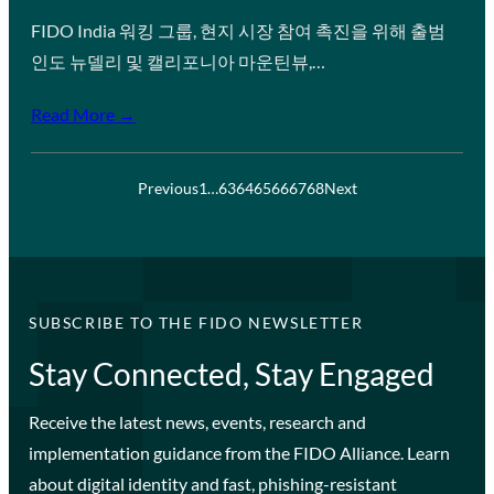
FIDO India 워킹 그룹, 현지 시장 참여 촉진을 위해 출범
인도 뉴델리 및 캘리포니아 마운틴뷰,…
Read More →
Previous
1
…
63
64
65
66
67
68
Next
SUBSCRIBE TO THE FIDO NEWSLETTER
Stay Connected, Stay Engaged
Receive the latest news, events, research and
implementation guidance from the FIDO Alliance. Learn
about digital identity and fast, phishing-resistant