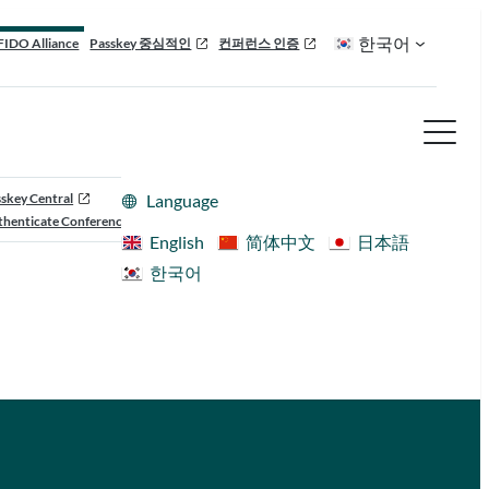
한국어
FIDO Alliance
Passkey 중심적인
컨퍼런스 인증
skey Central
Language
henticate Conference
English
简体中文
日本語
한국어