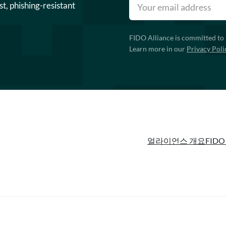
st, phishing-resistant
FIDO Alliance is committed to 
Learn more in our
Privacy Poli
얼라이언스 개요
FIDO