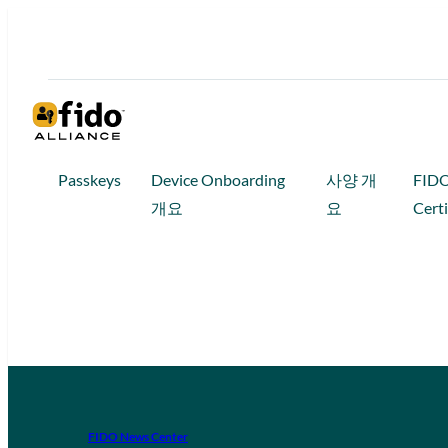
Passkeys
Device Onboarding
사양 개
FID
개요
요
Certi
FIDO News Center