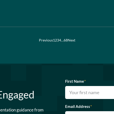
Previous
1
2
3
4
…
68
Next
First Name
*
 Engaged
Email Address
*
mentation guidance from